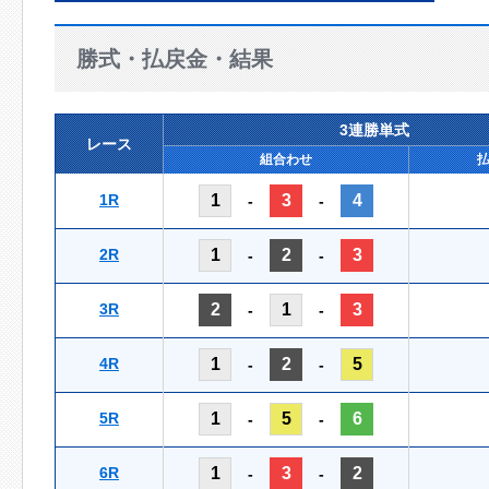
勝式・払戻金・結果
3連勝単式
レース
組合わせ
1R
1
3
4
-
-
2R
1
2
3
-
-
3R
2
1
3
-
-
4R
1
2
5
-
-
5R
1
5
6
-
-
6R
1
3
2
-
-