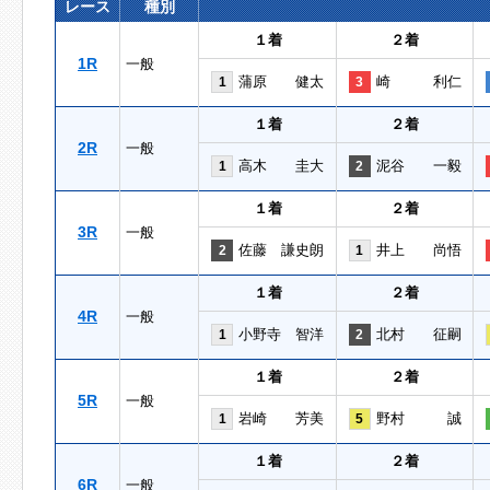
レース
種別
１着
２着
1R
一般
蒲原 健太
崎 利仁
1
3
１着
２着
2R
一般
高木 圭大
泥谷 一毅
1
2
１着
２着
3R
一般
佐藤 謙史朗
井上 尚悟
2
1
１着
２着
4R
一般
小野寺 智洋
北村 征嗣
1
2
１着
２着
5R
一般
岩崎 芳美
野村 誠
1
5
１着
２着
6R
一般