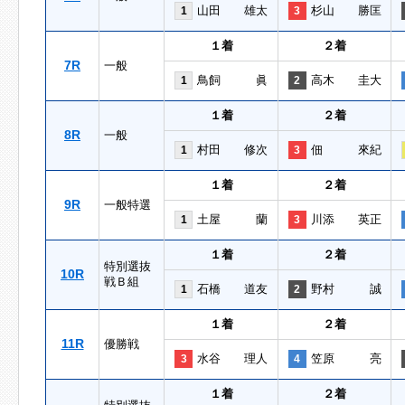
山田 雄太
杉山 勝匡
1
3
１着
２着
7R
一般
鳥飼 眞
高木 圭大
1
2
１着
２着
8R
一般
村田 修次
佃 來紀
1
3
１着
２着
9R
一般特選
土屋 蘭
川添 英正
1
3
１着
２着
特別選抜
10R
戦Ｂ組
石橋 道友
野村 誠
1
2
１着
２着
11R
優勝戦
水谷 理人
笠原 亮
3
4
１着
２着