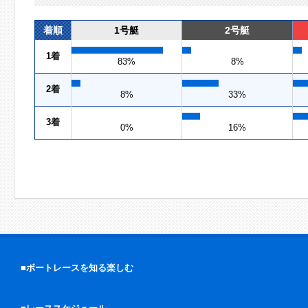
着順
1号艇
2号艇
1着
83%
8%
2着
8%
33%
3着
0%
16%
■ボートレースを知る楽しむ