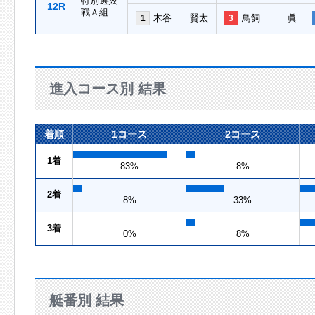
特別選抜
12R
戦Ａ組
木谷 賢太
鳥飼 眞
1
3
進入コース別 結果
着順
1コース
2コース
1着
83%
8%
2着
8%
33%
3着
0%
8%
艇番別 結果