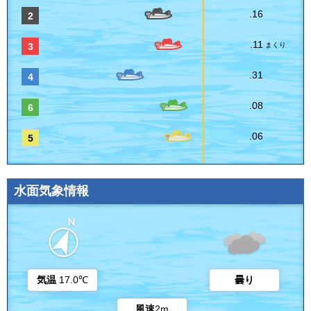
.16
2
.11
3
まくり
.31
4
.08
6
.06
5
水面気象情報
気温
17.0℃
曇り
風速
2m