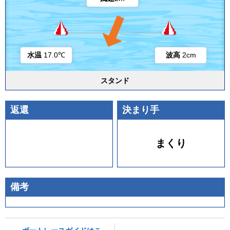
水温
17.0℃
波高
2cm
スタンド
返還
決まり手
まくり
備考