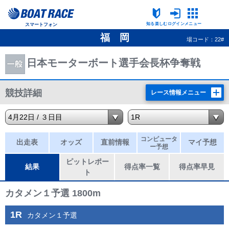
知る楽しむ
ログイン
メニュー
スマートフォン
福 岡
場コード：22#
日本モーターボート選手会長杯争奪戦
競技詳細
レース情報メニュー
コンピュータ
出走表
オッズ
直前情報
マイ予想
ー予想
ピットレポー
結果
得点率一覧
得点率早見
ト
カタメン１予選 1800m
1R
カタメン１予選