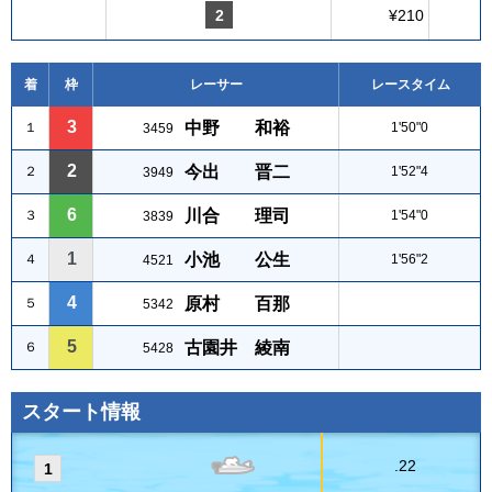
2
¥210
着
枠
レーサー
レースタイム
3
中野 和裕
１
1'50"0
3459
2
今出 晋二
２
1'52"4
3949
6
川合 理司
３
1'54"0
3839
1
小池 公生
４
1'56"2
4521
4
原村 百那
５
5342
5
古園井 綾南
６
5428
スタート情報
.22
1