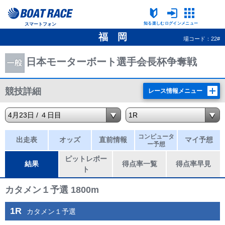
知る楽しむ
ログイン
メニュー
スマートフォン
福 岡
場コード：22#
日本モーターボート選手会長杯争奪戦
競技詳細
レース情報メニュー
コンピュータ
出走表
オッズ
直前情報
マイ予想
ー予想
ピットレポー
結果
得点率一覧
得点率早見
ト
カタメン１予選 1800m
1R
カタメン１予選