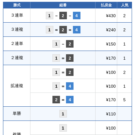
勝式
組番
払戻金
人気
３連単
1
－
2
－
4
¥430
2
３連複
1
＝
2
＝
4
¥240
2
２連単
1
－
2
¥150
1
２連複
1
＝
2
¥170
1
1
＝
2
¥100
2
拡連複
1
＝
4
¥100
1
2
＝
4
¥170
5
単勝
1
¥110
1
¥100
複勝