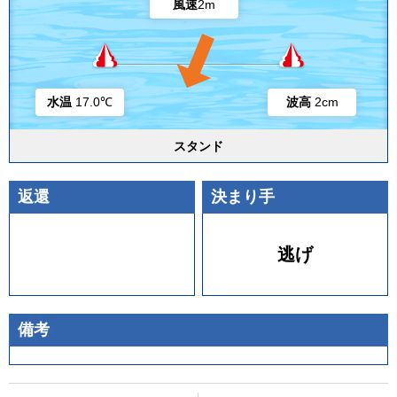
風速
2m
水温
17.0℃
波高
2cm
スタンド
返還
決まり手
逃げ
備考