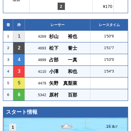
2
¥170
着
枠
レーサー
レースタイム
1
杉山 裕也
１
1'50"6
4269
2
松下 誉士
２
1'51"7
4693
4
占部 一真
３
1'53"0
4899
3
小澤 和也
４
1'54"3
4110
5
矢野 真梨菜
５
4479
6
原村 百那
６
5342
スタート情報
.16
1
逃げ