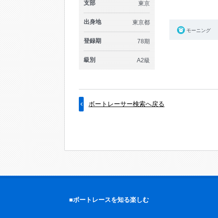
支部
東京
出身地
東京都
モーニング
登録期
78期
級別
A2級
ボートレーサー検索へ戻る
■ボートレースを知る楽しむ