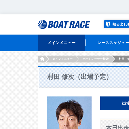
知る楽し
メインメニュー
レーススケジュ
HOME
メインメニュー
ボートレーサー検索
村田 
村田 修次（出場予定）
出
本日出走