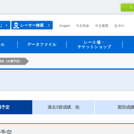
ネ
む
レーサー検索
English
中文简体
中文繁體
한국어
レース場・
ール
データファイル
チケットショップ
修次（出場予定）
場予定
過去3節成績、他
期別成
予定