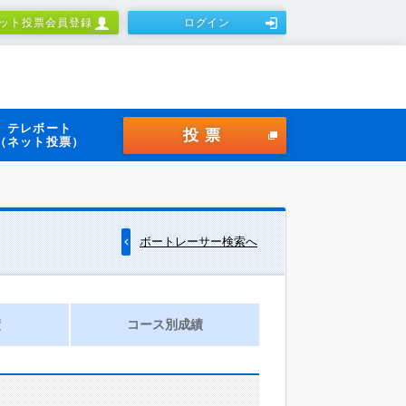
ット投票会員登録
ログイン
テレボート
投票
（ネット投票）
ボートレーサー検索へ
績
コース別成績