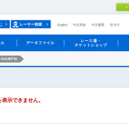
ネ
む
レーサー検索
English
中文简体
中文繁體
한국어
レース場・
ール
データファイル
チケットショップ
名(出場予定)
を表示できません。