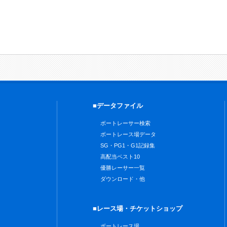
■データファイル
ボートレーサー検索
ボートレース場データ
SG・PG1・G1記録集
高配当ベスト10
優勝レーサー一覧
ダウンロード・他
■レース場・チケットショップ
ボートレース場