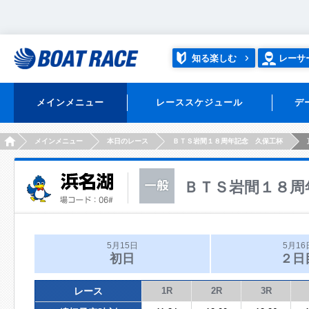
知る楽しむ
レーサ
メインメニュー
レーススケジュール
デ
HOME
メインメニュー
本日のレース
ＢＴＳ岩間１８周年記念 久保工杯
ＢＴＳ岩間１８周
5月15日
5月16
初日
２日
レース
1R
2R
3R