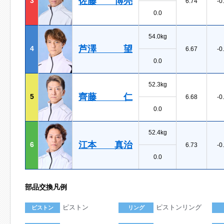
佐藤 博亮
3
6.74
-0
0.0
54.0kg
芦澤 望
4
6.67
-0
0.0
52.3kg
齊藤 仁
5
6.68
-0
0.0
52.4kg
江本 真治
6
6.73
-0
0.0
部品交換凡例
ピストン
ピストンリング
ピストン
リング