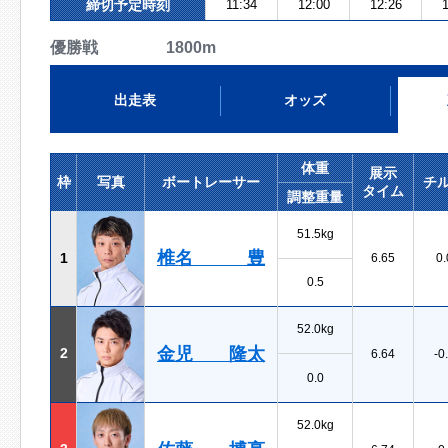
締切予定時刻
11:34
12:00
12:26
1
優勝戦 1800m
出走表
オッズ
体重
展示
枠
写真
ボートレーサー
チ
タイム
調整重量
51.5kg
椎名 豊
1
6.65
0.
0.5
52.0kg
金児 隆太
2
6.64
-0
0.0
52.0kg