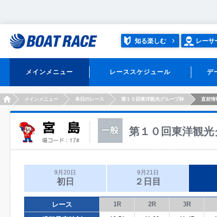
知る楽しむ
レーサ
メインメニュー
レーススケジュール
デ
HOME
メインメニュー
本日のレース
第１０回東洋観光グループ杯
直前情
第１０回東洋観光
9月20日
9月21日
初日
２日目
レース
1R
2R
3R