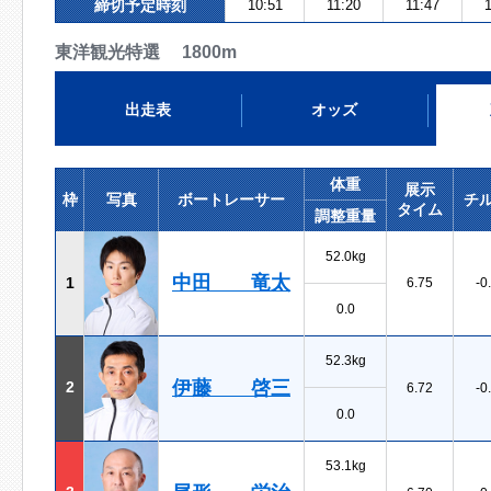
締切予定時刻
10:51
11:20
11:47
1
東洋観光特選 1800m
出走表
オッズ
体重
展示
枠
写真
ボートレーサー
チ
タイム
調整重量
52.0kg
中田 竜太
1
6.75
-0
0.0
52.3kg
伊藤 啓三
2
6.72
-0
0.0
53.1kg