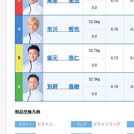
尾形 栄治
3
6.70
-0
0.0
52.0kg
市川 哲也
4
6.76
-0
0.0
52.7kg
坂元 浩仁
5
6.73
0.
0.0
52.3kg
別府 昌樹
6
6.78
-0
0.0
部品交換凡例
ピストン
ピストンリング
ピストン
リング