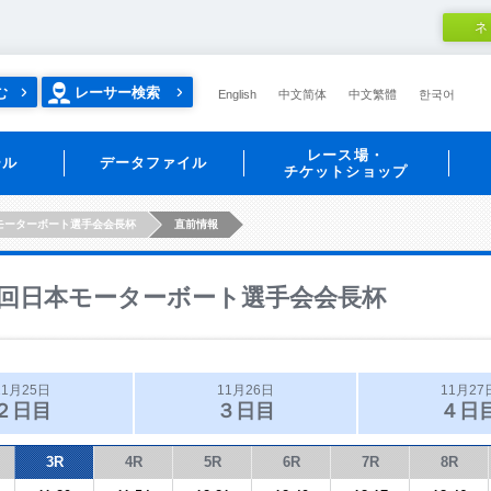
ネ
む
レーサー検索
English
中文简体
中文繁體
한국어
レース場・
ール
データファイル
チケットショップ
モーターボート選手会会長杯
直前情報
回日本モーターボート選手会会長杯
11月25日
11月26日
11月27
２日目
３日目
４日
3R
4R
5R
6R
7R
8R