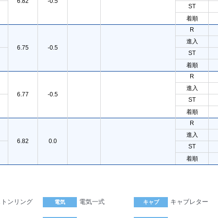
6.82
-0.5
ST
着順
R
進入
6.75
-0.5
ST
着順
R
進入
6.77
-0.5
ST
着順
R
進入
6.82
0.0
ST
着順
ストンリング
電気一式
キャブレター
電気
キャブ