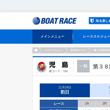
知る楽し
メインメニュー
レーススケジュ
HOME
メインメニュー
本日のレース
第３８回日本
第３８
11月24日
初日
レース
1R
2R