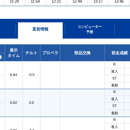
11:29
11:54
12:21
12:49
13:17
13:46
コンピューター
直前情報
予想
展示
チルト
プロペラ
部品交換
前走成績
タイム
量
R
進入
6.64
-0.5
ST
着順
R
進入
6.82
0.0
ST
着順
R
進入