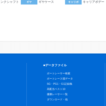
ランクシャフト
ギヤケース
キャリアボデー
ギヤ
キャリボ
。
■データファイル
ボートレーサー検索
ボートレース場データ
SG・PG1・G1記録集
高配当ベスト10
優勝レーサー一覧
ダウンロード・他