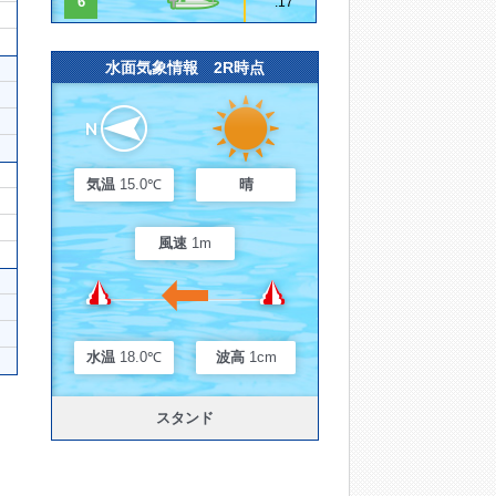
6
.17
水面気象情報 2R時点
気温
15.0℃
晴
風速
1m
水温
18.0℃
波高
1cm
スタンド