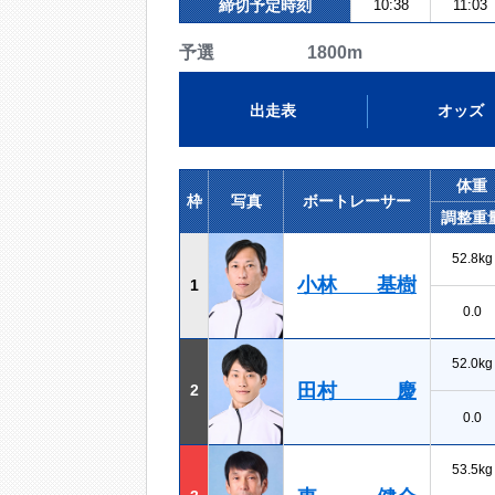
締切予定時刻
10:38
11:03
予選 1800m
出走表
オッズ
体重
枠
写真
ボートレーサー
調整重
52.8kg
小林 基樹
1
0.0
52.0kg
田村 慶
2
0.0
53.5kg