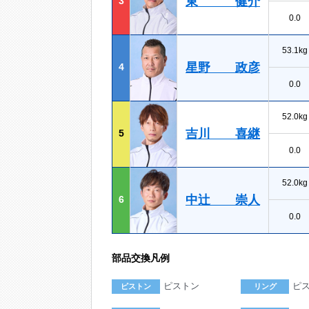
東 健介
3
0.0
53.1kg
星野 政彦
4
0.0
52.0kg
吉川 喜継
5
0.0
52.0kg
中辻 崇人
6
0.0
部品交換凡例
ピストン
ピ
ピストン
リング