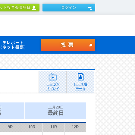
ット投票会員登録
ログイン
テレボート
投票
（ネット投票）
ライブ&
レース場
リプレイ
データ
日
11月28日
目
最終日
9R
10R
11R
12R