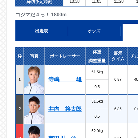
締切予定時刻
10:38
11:03
11:28
コジマだ４っ！ 1800m
出走表
オッズ
体重
展示
枠
写真
ボートレーサー
チ
タイム
調整重量
51.5kg
寺嶋 雄
1
6.87
-0
0.5
51.5kg
井内 将太郎
2
6.85
0.
0.5
52.0kg