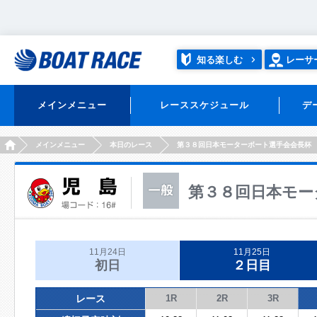
知る楽しむ
レーサ
メインメニュー
レーススケジュール
デ
HOME
メインメニュー
本日のレース
第３８回日本モーターボート選手会会長杯
第３８回日本モー
11月24日
11月25日
初日
２日目
レース
1R
2R
3R