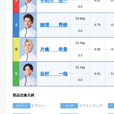
宇田川 信一
3
6.81
0.
0.0
53.6kg
徳増 秀樹
4
6.79
-0
0.0
51.5kg
片橋 幸貴
5
6.96
-0
0.5
52.1kg
谷村 一哉
6
6.91
0.
0.0
部品交換凡例
ピストン
ピストンリング
ピストン
リング