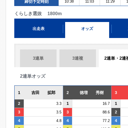
締切予定時刻
10:38
11:03
11:29
くらしき選抜 1800m
出走表
オッズ
3連単
3連複
2連単・2連
2連単オッズ
1
吉田 拡郎
2
徳増 秀樹
3
2
1
1
3.3
16.7
3
3
2
3.5
88.6
4
4
4
4.8
77.2