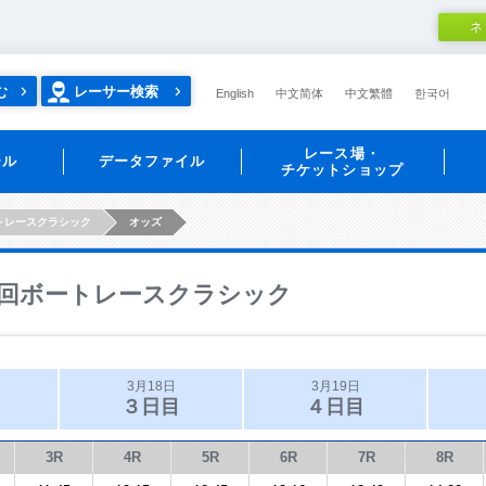
ネ
む
レーサー検索
English
中文简体
中文繁體
한국어
レース場・
ール
データファイル
チケットショップ
トレースクラシック
オッズ
回ボートレースクラシック
3月18日
3月19日
３日目
４日目
3R
4R
5R
6R
7R
8R