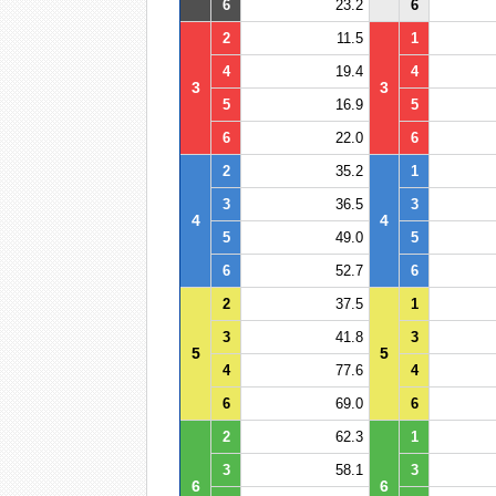
6
23.2
6
2
11.5
1
4
19.4
4
3
3
5
16.9
5
6
22.0
6
2
35.2
1
3
36.5
3
4
4
5
49.0
5
6
52.7
6
2
37.5
1
3
41.8
3
5
5
4
77.6
4
6
69.0
6
2
62.3
1
3
58.1
3
6
6