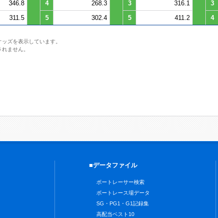
346.8
4
268.3
3
316.1
3
311.5
5
302.4
5
411.2
4
オッズを表示しています。
されません。
■データファイル
ボートレーサー検索
ボートレース場データ
SG・PG1・G1記録集
高配当ベスト10