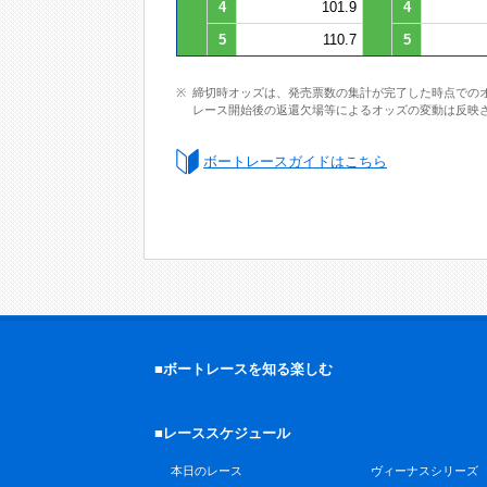
4
101.9
4
5
110.7
5
締切時オッズは、発売票数の集計が完了した時点での
レース開始後の返還欠場等によるオッズの変動は反映
ボートレースガイドはこちら
■ボートレースを知る楽しむ
■レーススケジュール
本日のレース
ヴィーナスシリーズ