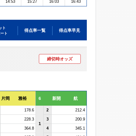
14:53
15:27
16:03
16:43
ット
得点率一覧
得点率早見
ポート
締切時オッズ
片岡 雅裕
6
新開 航
178.6
2
212.4
228.3
3
200.9
1
364.8
4
345.1