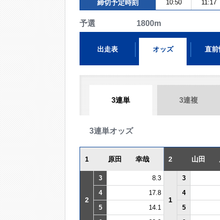
締切予定時刻
10:50
11:17
予選 1800m
出走表
オッズ
直前
3連単
3連複
3連単オッズ
1
原田 幸哉
2
山田 
3
8.3
3
4
17.8
4
2
1
5
14.1
5