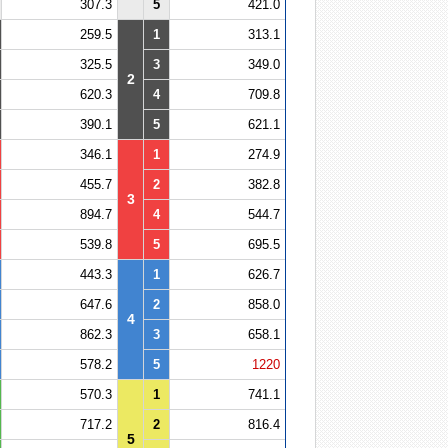
307.3
5
421.0
259.5
1
313.1
325.5
3
349.0
2
620.3
4
709.8
390.1
5
621.1
346.1
1
274.9
455.7
2
382.8
3
894.7
4
544.7
539.8
5
695.5
443.3
1
626.7
647.6
2
858.0
4
862.3
3
658.1
578.2
5
1220
570.3
1
741.1
717.2
2
816.4
5