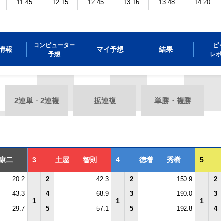
11:45
12:15
12:45
13:16
13:48
14:20
コンピューター
ピ
情報
マイ予想
結果
予想
レ
2連単・2連複
拡連複
単勝・複勝
康二
3
土屋 智則
4
徳増 秀樹
5
20.2
2
42.3
2
150.9
2
43.3
4
68.9
3
190.0
3
1
1
1
29.7
5
57.1
5
192.8
4