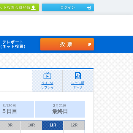
ット投票会員登録
ログイン
テレボート
投票
（ネット投票）
ライブ&
レース場
リプレイ
データ
3月20日
3月21日
５日目
最終日
9R
10R
11R
12R