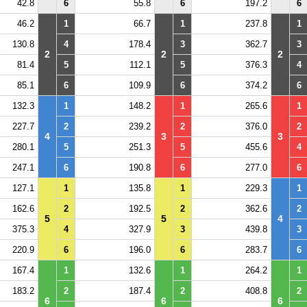
42.8
6
55.8
6
197.2
6
46.2
1
66.7
1
237.8
1
130.8
4
178.4
3
362.7
3
2
2
2
81.4
5
112.1
5
376.3
4
85.1
6
109.9
6
374.2
6
132.3
1
148.2
1
265.6
1
227.7
2
239.2
2
376.0
2
4
3
3
280.1
5
251.3
5
455.6
4
247.1
6
190.8
6
277.0
6
127.1
1
135.8
1
229.3
1
162.6
2
192.5
2
362.6
2
5
5
4
375.3
4
327.9
3
439.8
3
220.9
6
196.0
6
283.7
6
167.4
1
132.6
1
264.2
1
183.2
2
187.4
2
408.8
2
6
6
6