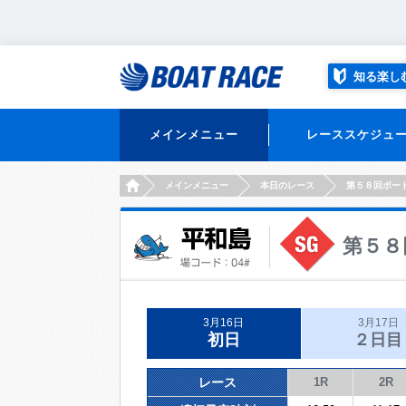
知る楽し
メインメニュー
レーススケジュ
HOME
メインメニュー
本日のレース
第５８回ボー
第５８
3月16日
3月17日
初日
２日目
レース
1R
2R