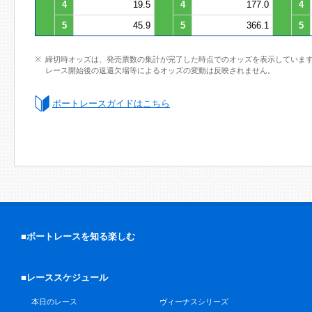
4
19.5
4
177.0
4
5
45.9
5
366.1
5
締切時オッズは、発売票数の集計が完了した時点でのオッズを表示していま
レース開始後の返還欠場等によるオッズの変動は反映されません。
ボートレースガイドはこちら
■ボートレースを知る楽しむ
■レーススケジュール
本日のレース
ヴィーナスシリーズ