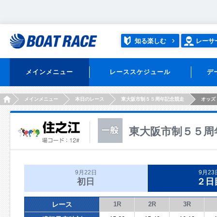
知る楽しむ
レーサ
メインメニュー
レーススケジュール
デ
HOME
メインメニュー
本日のレース
東大阪市制５５周年記念競走
オッズ
東大阪市制５５周
9月22日
9月23
初日
２日
レース
1R
2R
3R