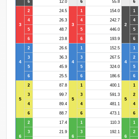
6
12.0
6
55.8
6
2
24.5
1
154.0
1
4
26.3
4
242.7
4
3
3
2
5
48.7
5
446.0
5
6
23.8
6
193.9
6
2
26.6
1
152.5
1
3
36.3
3
267.5
2
4
4
4
5
45.9
5
324.0
5
6
25.5
6
186.6
6
2
87.8
1
400.1
1
3
99.7
3
591.3
2
5
5
5
4
89.4
4
481.1
4
6
88.7
6
473.1
6
2
17.4
1
110.3
1
3
21.9
3
192.1
2
6
6
6