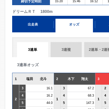
締切予定時刻
15:20
15:46
16:12
1
ドリームＲＴ 1800m
出走表
オッズ
3連単
3連複
2連単・2連
3連単オッズ
1
塩田 北斗
2
木下 翔太
3
3
16.1
3
67.2
2
4
16.2
4
68.3
4
2
1
1
5
44.0
5
147.3
5