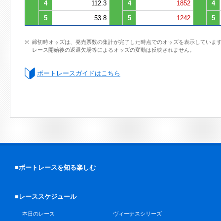
4
112.3
4
1852
4
5
53.8
5
1242
5
締切時オッズは、発売票数の集計が完了した時点でのオッズを表示していま
レース開始後の返還欠場等によるオッズの変動は反映されません。
ボートレースガイドはこちら
■ボートレースを知る楽しむ
■レーススケジュール
本日のレース
ヴィーナスシリーズ