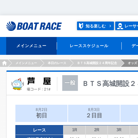
知る楽しむ
レーサ
メインメニュー
レーススケジュール
デ
HOME
メインメニュー
本日のレース
ＢＴＳ高城開設２４周年記念
オッズ
ＢＴＳ高城開設２
8月2日
8月3日
初日
２日目
レース
1R
2R
3R