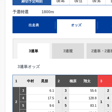
締切予定時刻
08:46
09:11
09:36
1
予選特選 1800m
出走表
オッズ
3連単
3連複
2連単・2連
3連単オッズ
1
中村 晃朋
2
楠原 翔太
3
3
6.1
3
55.6
2
4
17.5
4
128.8
4
2
1
1
5
9.6
5
83.1
5