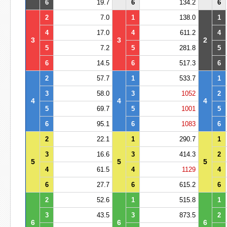
6
19.7
6
134.2
6
2
7.0
1
138.0
1
4
17.0
4
611.2
4
3
3
2
5
7.2
5
281.8
5
6
14.5
6
517.3
6
2
57.7
1
533.7
1
3
58.0
3
1052
2
4
4
4
5
69.7
5
1001
5
6
95.1
6
1083
6
2
22.1
1
290.7
1
3
16.6
3
414.3
2
5
5
5
4
61.5
4
1129
4
6
27.7
6
615.2
6
2
52.6
1
515.8
1
3
43.5
3
873.5
2
6
6
6