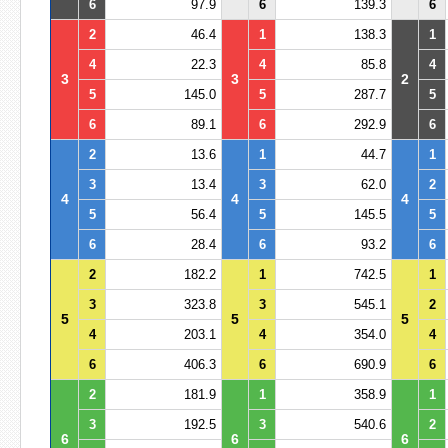
6
97.9
6
139.3
6
2
46.4
1
138.3
1
4
22.3
4
85.8
4
3
3
2
5
145.0
5
287.7
5
6
89.1
6
292.9
6
2
13.6
1
44.7
1
3
13.4
3
62.0
2
4
4
4
5
56.4
5
145.5
5
6
28.4
6
93.2
6
2
182.2
1
742.5
1
3
323.8
3
545.1
2
5
5
5
4
203.1
4
354.0
4
6
406.3
6
690.9
6
2
181.9
1
358.9
1
3
192.5
3
540.6
2
6
6
6