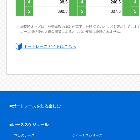
4
98.5
4
246.5
4
5
390.3
5
807.5
5
締切時オッズは、発売票数の集計が完了した時点でのオッズを表示していま
レース開始後の返還欠場等によるオッズの変動は反映されません。
ボートレースガイドはこちら
■ボートレースを知る楽しむ
■レーススケジュール
本日のレース
ヴィーナスシリーズ