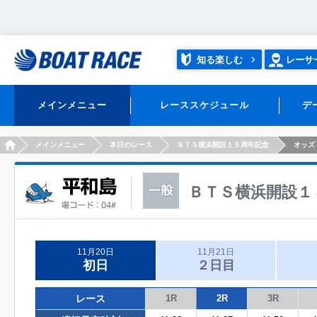
知る楽しむ
レーサ
メインメニュー
レーススケジュール
デ
HOME
メインメニュー
本日のレース
ＢＴＳ横浜開設１５周年記念
オッズ
ＢＴＳ横浜開設１
11月20日
11月21日
初日
２日目
レース
1R
2R
3R