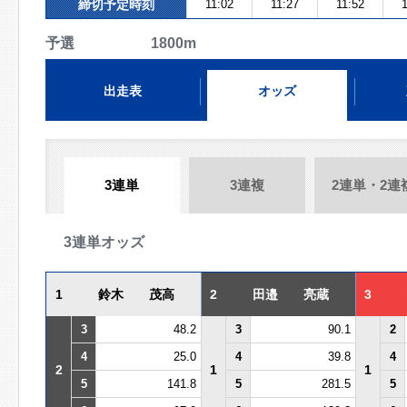
締切予定時刻
11:02
11:27
11:52
1
予選 1800m
出走表
オッズ
3連単
3連複
2連単・2連
3連単オッズ
1
鈴木 茂高
2
田邉 亮蔵
3
3
48.2
3
90.1
2
4
25.0
4
39.8
4
2
1
1
5
141.8
5
281.5
5