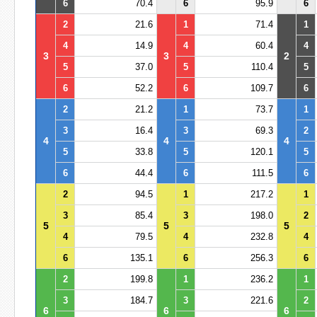
6
70.4
6
95.9
6
2
21.6
1
71.4
1
4
14.9
4
60.4
4
3
3
2
5
37.0
5
110.4
5
6
52.2
6
109.7
6
2
21.2
1
73.7
1
3
16.4
3
69.3
2
4
4
4
5
33.8
5
120.1
5
6
44.4
6
111.5
6
2
94.5
1
217.2
1
3
85.4
3
198.0
2
5
5
5
4
79.5
4
232.8
4
6
135.1
6
256.3
6
2
199.8
1
236.2
1
3
184.7
3
221.6
2
6
6
6