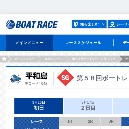
知る楽しむ
レーサ
メインメニュー
レーススケジュール
デ
HOME
メインメニュー
本日のレース
第５８回ボートレースクラシック
オ
第５８回ボートレ
3月16日
3月17日
初日
２日目
レース
1R
2R
3R