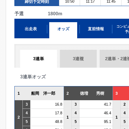
締切予定時刻
10:50
11:17
11:45
1
予選 1800m
コンピ
出走表
オッズ
直前情報
予
3連単
3連複
2連単・2連
3連単オッズ
1
船岡 洋一郎
2
徳増 秀樹
3
3
16.8
3
41.7
2
4
17.8
4
46.4
4
2
1
1
5
48.8
5
95.1
5