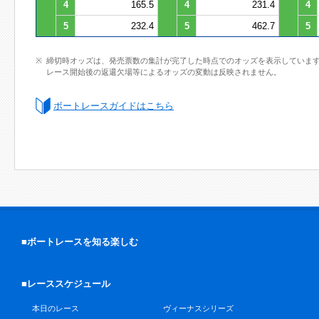
4
165.5
4
231.4
4
5
232.4
5
462.7
5
締切時オッズは、発売票数の集計が完了した時点でのオッズを表示していま
レース開始後の返還欠場等によるオッズの変動は反映されません。
ボートレースガイドはこちら
■ボートレースを知る楽しむ
■レーススケジュール
本日のレース
ヴィーナスシリーズ