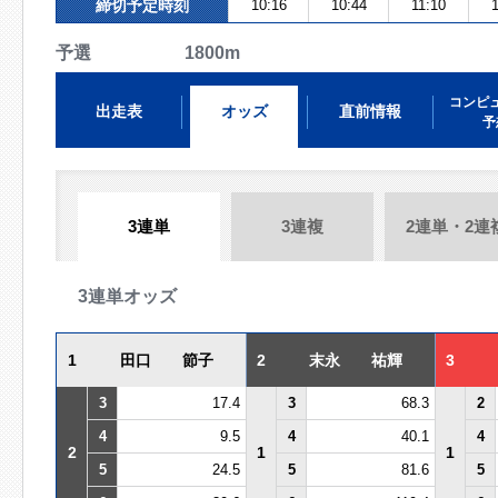
締切予定時刻
10:16
10:44
11:10
予選 1800m
コンピ
出走表
オッズ
直前情報
予
3連単
3連複
2連単・2連
3連単オッズ
1
田口 節子
2
末永 祐輝
3
3
17.4
3
68.3
2
4
9.5
4
40.1
4
2
1
1
5
24.5
5
81.6
5