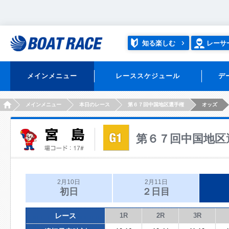
知る楽しむ
レーサ
メインメニュー
レーススケジュール
デ
HOME
メインメニュー
本日のレース
第６７回中国地区選手権
オッズ
第６７回中国地区
2月10日
2月11日
初日
２日目
レース
1R
2R
3R