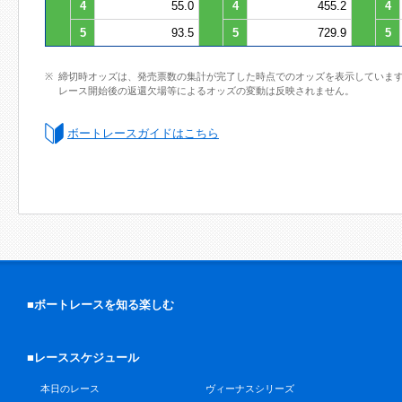
4
55.0
4
455.2
4
5
93.5
5
729.9
5
締切時オッズは、発売票数の集計が完了した時点でのオッズを表示していま
レース開始後の返還欠場等によるオッズの変動は反映されません。
ボートレースガイドはこちら
■ボートレースを知る楽しむ
■レーススケジュール
本日のレース
ヴィーナスシリーズ