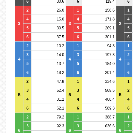
6
30.6
6
119.4
6
2
26.0
1
158.6
1
4
15.0
4
171.8
4
3
3
2
5
30.5
5
269.1
5
6
37.5
6
301.1
6
2
10.2
1
94.3
1
3
14.0
3
197.3
2
4
4
4
5
13.7
5
184.0
5
6
18.2
6
201.4
6
2
47.9
1
334.6
1
3
52.4
3
569.5
2
5
5
5
4
31.2
4
408.4
4
6
62.1
6
589.3
6
2
79.2
1
388.7
1
3
92.3
3
636.6
2
6
6
6