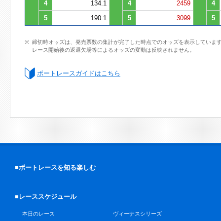
4
134.1
4
2459
4
5
190.1
5
3099
5
締切時オッズは、発売票数の集計が完了した時点でのオッズを表示していま
レース開始後の返還欠場等によるオッズの変動は反映されません。
ボートレースガイドはこちら
■ボートレースを知る楽しむ
■レーススケジュール
本日のレース
ヴィーナスシリーズ