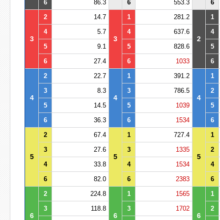
6
86.3
6
553.3
6
2
14.7
1
281.2
1
4
5.7
4
637.6
4
3
3
2
5
9.1
5
828.6
5
6
27.4
6
1033
6
2
22.7
1
391.2
1
3
8.3
3
786.5
2
4
4
4
5
14.5
5
1039
5
6
36.3
6
1534
6
2
67.4
1
727.4
1
3
27.6
3
1335
2
5
5
5
4
33.8
4
1534
4
6
82.0
6
2383
6
2
224.8
1
1565
1
3
118.8
3
1702
2
6
6
6