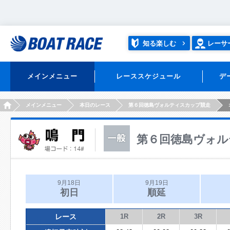
知る楽しむ
レーサ
メインメニュー
レーススケジュール
デ
HOME
メインメニュー
本日のレース
第６回徳島ヴォルティスカップ競走
第６回徳島ヴォル
9月18日
9月19日
初日
順延
レース
1R
2R
3R