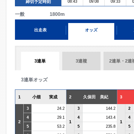
締切予定時刻
08:43
09:08
09:33
0
一般 1800m
出走表
オッズ
3連単
3連複
2連単・2連
3連単オッズ
1
小畑 実成
2
久保田 美紀
3
3
24.2
3
144.2
2
4
29.1
4
143.4
4
2
1
1
5
53.2
5
235.8
5