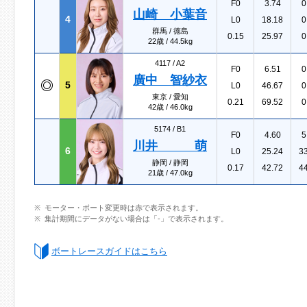
F0
3.74
0
山崎 小葉音
4
L0
18.18
0
群馬 / 徳島
0.15
25.97
0
22歳 / 44.5kg
4117 /
A2
F0
6.51
0
廣中 智紗衣
5
L0
46.67
0
東京 / 愛知
0.21
69.52
0
42歳 / 46.0kg
5174 /
B1
F0
4.60
5
川井 萌
6
L0
25.24
3
静岡 / 静岡
0.17
42.72
4
21歳 / 47.0kg
モーター・ボート変更時は赤で表示されます。
集計期間にデータがない場合は「-」で表示されます。
ボートレースガイドはこちら