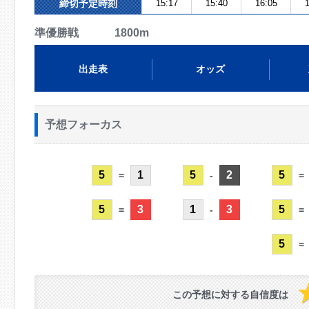
締切予定時刻
15:17
15:40
16:05
1
準優勝戦 1800m
出走表
オッズ
予想フォーカス
5
1
5
2
5
=
-
=
5
3
1
3
5
=
-
=
5
=
この予想に対する自信度は