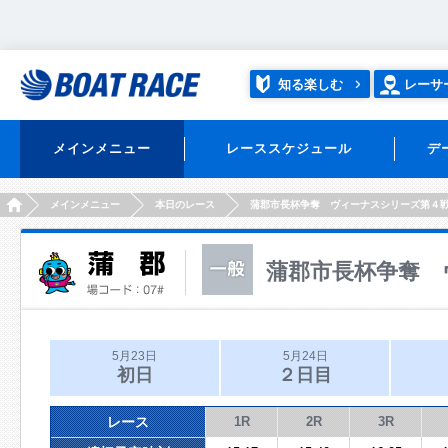
知る楽しむ
レーサ
メインメニュー
レーススケジュール
デ
HOME
メインメニュー
本日のレース
蒲郡市長杯争奪 ヴィーナスシリーズ第４
蒲郡市長杯争奪 
5月23日
5月24日
初日
２日目
レース
1R
2R
3R