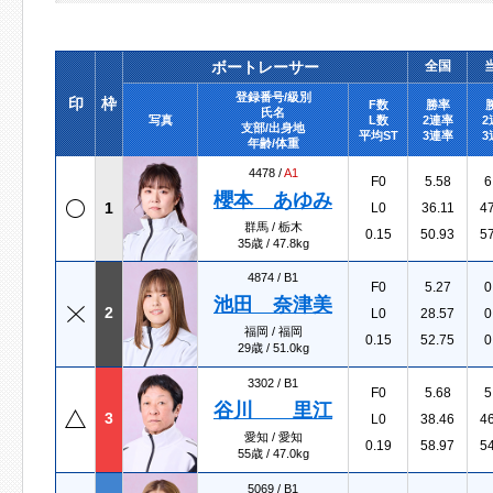
ボートレーサー
全国
登録番号/級別
印
枠
F数
勝率
氏名
写真
L数
2連率
2
支部/出身地
平均ST
3連率
3
年齢/体重
4478 /
A1
F0
5.58
6
櫻本 あゆみ
1
L0
36.11
4
群馬 / 栃木
0.15
50.93
5
35歳 / 47.8kg
4874 /
B1
F0
5.27
0
池田 奈津美
2
L0
28.57
0
福岡 / 福岡
0.15
52.75
0
29歳 / 51.0kg
3302 /
B1
F0
5.68
5
谷川 里江
3
L0
38.46
4
愛知 / 愛知
0.19
58.97
5
55歳 / 47.0kg
5069 /
B1