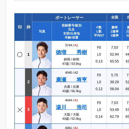
ボートレーサー
全国
登録番号/級別
印
枠
F数
勝率
氏名
写真
L数
2連率
2
支部/出身地
平均ST
3連率
3
年齢/体重
3744 /
A1
F0
7.03
7
徳増 秀樹
1
L0
52.94
4
静岡 / 静岡
0.13
65.55
6
47歳 / 53.6kg
4040 /
A2
F0
5.75
7
廣瀬 将亨
2
L0
39.29
5
兵庫 / 兵庫
0.12
58.04
6
43歳 / 56.3kg
4044 /
A1
F0
7.03
7
湯川 浩司
3
L0
53.49
5
大阪 / 大阪
0.14
62.79
6
43歳 / 52.0kg
4061 /
A1