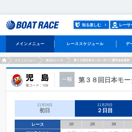
知る楽しむ
レーサ
メインメニュー
レーススケジュール
デ
HOME
メインメニュー
本日のレース
第３８回日本モーターボート選手会会長杯
第３８回日本モー
11月24日
11月25日
初日
２日目
レース
1R
2R
3R