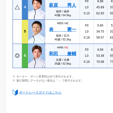
F0
6.86
6
萩原 秀人
4
L0
45.69
3
福井 / 福井
0.15
62.93
5
43歳 / 54.5kg
4003 /
A2
F0
5.65
5
表 憲一
5
L0
34.75
3
福井 / 石川
0.18
59.57
6
45歳 / 52.2kg
4446 /
A1
F0
6.94
8
和田 兼輔
6
L0
53.38
5
兵庫 / 兵庫
0.16
70.68
7
35歳 / 52.0kg
モーター・ボート変更時は赤で表示されます。
集計期間にデータがない場合は「-」で表示されます。
ボートレースガイドはこちら