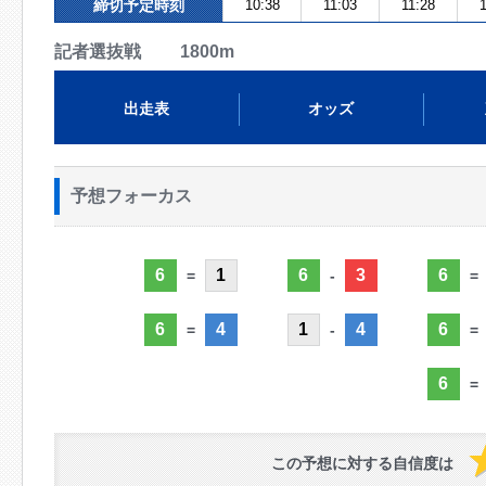
締切予定時刻
10:38
11:03
11:28
記者選抜戦 1800m
出走表
オッズ
予想フォーカス
6
1
6
3
6
=
-
=
6
4
1
4
6
=
-
=
6
=
この予想に対する自信度は