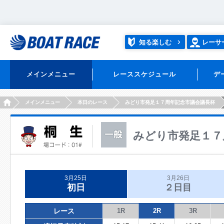
知る楽しむ
レーサ
メインメニュー
レーススケジュール
デ
HOME
メインメニュー
本日のレース
みどり市発足１７周年記念市議会議長杯
みどり市発足１７
3月25日
3月26日
初日
２日目
レース
1R
2R
3R