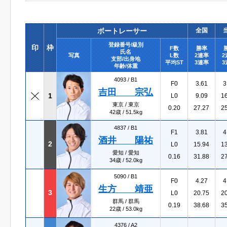
ボートレーサー
全国
登録番号/級別
印
枠
F数
勝率
氏名
写真
L数
2連率
2
支部/出身地
平均ST
3連率
3
年齢/体重
4093 /
B1
F0
3.61
3
吉田 宗弘
1
L0
9.09
1
東京 / 東京
0.20
27.27
2
42歳 / 51.5kg
4837 /
B1
F1
3.81
4
酒井 陽祐
2
L0
15.94
1
愛知 / 愛知
0.16
31.88
2
34歳 / 52.0kg
5090 /
B1
F0
4.27
4
生方 靖亜
3
L0
20.75
2
群馬 / 群馬
0.19
38.68
3
22歳 / 53.0kg
4376 /
A2