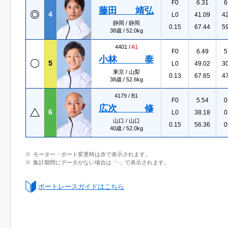
F0
6.31
6
藤田 靖弘
4
L0
41.09
4
静岡 / 静岡
0.15
67.44
5
38歳 / 52.0kg
4401 /
A1
F0
6.49
5
小林 泰
5
L0
49.02
3
東京 / 山梨
0.13
67.65
4
38歳 / 52.6kg
4179 /
B1
F0
5.54
0
広次 修
6
L0
38.18
0
山口 / 山口
0.15
56.36
0
40歳 / 52.0kg
モーター・ボート変更時は赤で表示されます。
集計期間にデータがない場合は「-」で表示されます。
ボートレースガイドはこちら