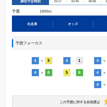
締切予定時刻
15:17
15:41
16:05
1
予選 1800m
出走表
オッズ
予想フォーカス
4
5
4
1
4
=
-
=
4
6
5
6
4
=
-
=
4
=
この予想に対する自信度は