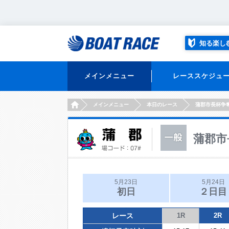
知る楽し
メインメニュー
レーススケジュ
HOME
メインメニュー
本日のレース
蒲郡市長杯争
蒲郡市
5月23日
5月24日
初日
２日目
レース
1R
2R