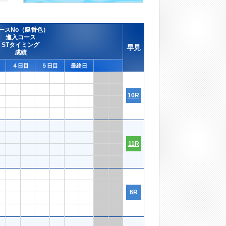
ースNo（艇番色）
進入コース
STタイミング
早見
成績
４日目
５日目
最終日
10R
11R
6R