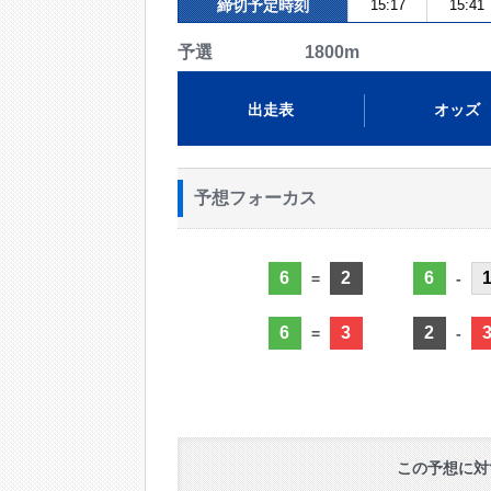
締切予定時刻
15:17
15:41
予選 1800m
出走表
オッズ
予想フォーカス
6
2
6
=
-
6
3
2
=
-
この予想に対