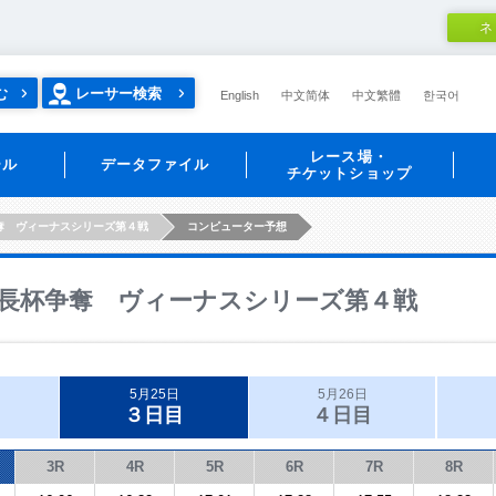
ネ
む
レーサー検索
English
中文简体
中文繁體
한국어
レース場・
ール
データファイル
チケットショップ
奪 ヴィーナスシリーズ第４戦
コンピューター予想
長杯争奪 ヴィーナスシリーズ第４戦
5月25日
5月26日
３日目
４日目
3R
4R
5R
6R
7R
8R