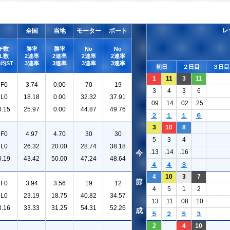
レ
全国
当地
モーター
ボート
F数
勝率
勝率
No
No
L数
2連率
2連率
2連率
2連率
均ST
3連率
3連率
3連率
3連率
初日
２日目
３日目
1
11
3
11
F0
3.74
0.00
70
19
3
4
3
6
L0
18.18
0.00
32.32
37.91
.09
.14
.02
.25
0.15
25.97
0.00
44.87
49.76
２
１
１
６
3
10
8
F0
4.97
4.70
30
30
5
3
4
L0
26.32
20.00
28.74
38.18
.13
.14
.16
今
0.19
43.42
50.00
47.24
48.64
４
４
３
4
10
3
7
節
F0
3.94
3.56
19
12
4
5
1
2
L0
23.19
18.75
40.82
34.57
.13
.11
.08
.10
0.16
33.33
31.25
54.31
52.26
成
５
２
５
３
2
4
10