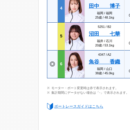
田中 博子
4
福岡 / 福岡
25歳 / 48.1kg
5251 /
B2
沼田 七華
5
福井 / 石川
20歳 / 53.1kg
4347 /
A2
魚谷 香織
6
福岡 / 山口
38歳 / 45.0kg
モーター・ボート変更時は赤で表示されます。
集計期間にデータがない場合は「-」で表示されます。
ボートレースガイドはこちら