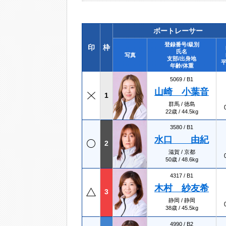
ボートレーサー
登録番号/級別
印
枠
氏名
写真
支部/出身地
平
年齢/体重
5069 /
B1
山崎 小葉音
1
群馬 / 徳島
22歳 / 44.5kg
3580 /
B1
水口 由紀
2
滋賀 / 京都
50歳 / 48.6kg
4317 /
B1
木村 紗友希
3
静岡 / 静岡
38歳 / 45.5kg
4990 /
B2