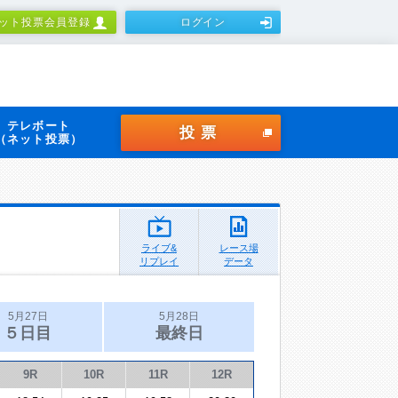
ット投票会員登録
ログイン
テレボート
投票
（ネット投票）
ライブ&
レース場
リプレイ
データ
5月27日
5月28日
５日目
最終日
9R
10R
11R
12R