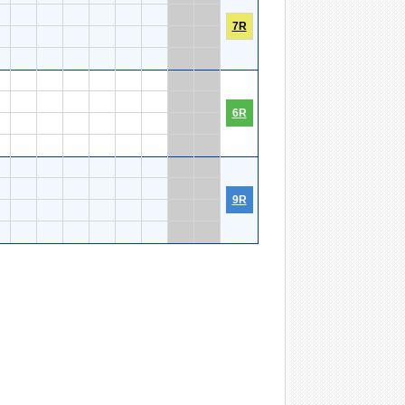
7R
6R
9R