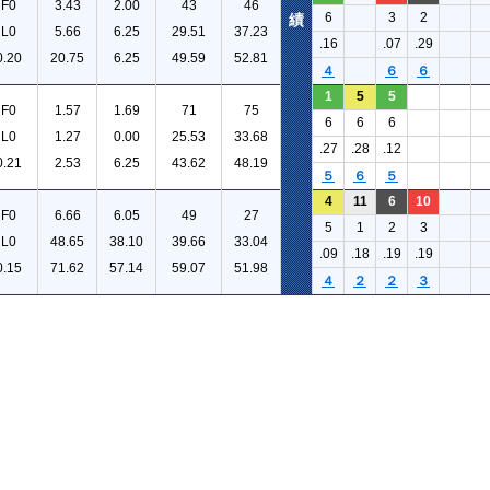
F0
3.43
2.00
43
46
6
3
2
績
L0
5.66
6.25
29.51
37.23
.16
.07
.29
0.20
20.75
6.25
49.59
52.81
４
６
６
1
5
5
F0
1.57
1.69
71
75
6
6
6
L0
1.27
0.00
25.53
33.68
.27
.28
.12
0.21
2.53
6.25
43.62
48.19
５
６
５
4
11
6
10
F0
6.66
6.05
49
27
5
1
2
3
L0
48.65
38.10
39.66
33.04
.09
.18
.19
.19
0.15
71.62
57.14
59.07
51.98
４
２
２
３