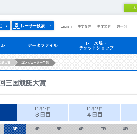
ネ
む
レーサー検索
English
中文简体
中文繁體
한국어
レース場・
ール
データファイル
チケットショップ
競艇大賞
コンピューター予想
回三国競艇大賞
11月24日
11月25日
３日目
４日目
3R
4R
5R
6R
7R
8R