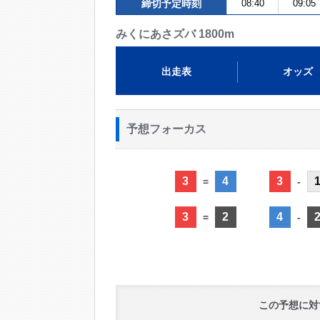
締切予定時刻
08:40
09:05
みくにあさズバ 1800m
出走表
オッズ
予想フォーカス
3
4
3
=
-
3
2
4
=
-
この予想に対