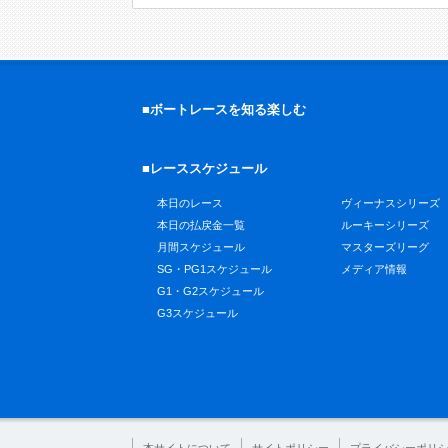
■ボートレースを知る楽しむ
■レーススケジュール
本日のレース
ヴィーナスシリーズ
本日の払戻金一覧
ルーキーシリーズ
月間スケジュール
マスターズリーグ
SG・PG1スケジュール
メディア情報
G1・G2スケジュール
G3スケジュール