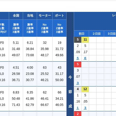
レ
全国
当地
モーター
ボート
F数
勝率
勝率
No
No
L数
2連率
2連率
2連率
2連率
均ST
3連率
3連率
3連率
3連率
初日
２日目
３日目
5
11
F0
5.11
6.21
32
19
2
5
L0
31.48
36.84
35.98
31.72
.09
.17
0.16
49.07
73.68
48.17
49.66
５
６
5
F0
4.51
4.00
63
43
3
L0
26.58
23.08
25.52
31.17
.07
今
0.16
36.71
30.77
46.21
50.00
３
4
12
節
F0
6.83
6.35
62
66
1
5
L0
50.48
41.86
46.41
34.21
.16
.05
0.16
71.43
62.79
66.67
46.05
成
１
３
2