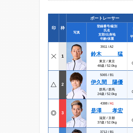
ボートレーサー
登録番号/級別
印
枠
氏名
写真
支部/出身地
平
年齢/体重
3911 /
A2
鈴木 猛
1
東京 / 東京
48歳 / 52.0kg
5065 /
B1
伊久間 陽優
2
群馬 / 群馬
24歳 / 52.0kg
4388 /
A1
是澤 孝宏
3
滋賀 / 京都
37歳 / 52.0kg
3712 /
B1