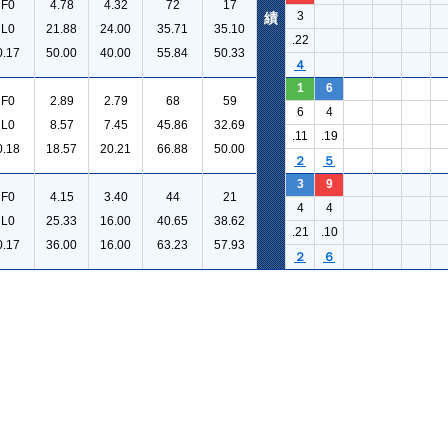
F0
4.78
4.32
72
17
3
績
L0
21.88
24.00
35.71
35.10
.22
0.17
50.00
40.00
55.84
50.33
４
1
6
F0
2.89
2.79
68
59
6
4
L0
8.57
7.45
45.86
32.69
.11
.19
0.18
18.57
20.21
66.88
50.00
２
５
3
9
F0
4.15
3.40
44
21
4
4
L0
25.33
16.00
40.65
38.62
.21
.10
0.17
36.00
16.00
63.23
57.93
２
６