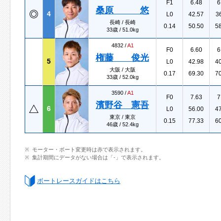
F1
6.48
6
桑原 悠
4
L0
42.57
3
長崎 / 長崎
0.14
50.50
5
33歳 / 51.0kg
4832 /
A1
F0
6.60
6
権藤 俊光
5
L0
42.98
4
大阪 / 大阪
0.17
69.30
7
33歳 / 52.0kg
3590 /
A1
F0
7.63
7
濱野谷 憲吾
6
L0
56.00
4
東京 / 東京
0.15
77.33
6
46歳 / 52.4kg
モーター・ボート変更時は赤で表示されます。
集計期間にデータがない場合は「-」で表示されます。
ボートレースガイドはこちら