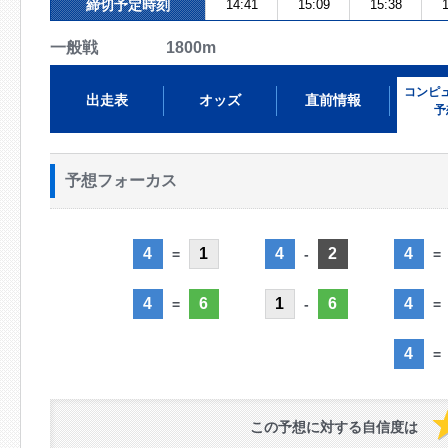
締切予定時刻
14:41
15:09
15:38
1
一般戦 1800m
コンピ
出走表
オッズ
直前情報
予
予想フォーカス
4
1
4
2
4
=
-
=
4
6
1
6
4
=
-
=
4
=
この予想に対する自信度は