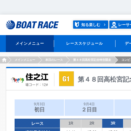
知る楽しむ
レーサ
メインメニュー
レーススケジュール
デ
HOME
メインメニュー
本日のレース
第４８回高松宮記念特別競走
コンピ
第４８回高松宮記
9月3日
9月4日
初日
２日目
レース
1R
2R
3R