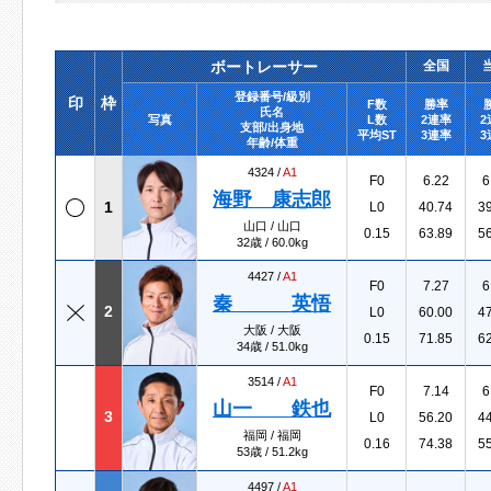
ボートレーサー
全国
登録番号/級別
印
枠
F数
勝率
氏名
写真
L数
2連率
2
支部/出身地
平均ST
3連率
3
年齢/体重
4324 /
A1
F0
6.22
6
海野 康志郎
1
L0
40.74
3
山口 / 山口
0.15
63.89
5
32歳 / 60.0kg
4427 /
A1
F0
7.27
6
秦 英悟
2
L0
60.00
4
大阪 / 大阪
0.15
71.85
6
34歳 / 51.0kg
3514 /
A1
F0
7.14
6
山一 鉄也
3
L0
56.20
4
福岡 / 福岡
0.16
74.38
5
53歳 / 51.2kg
4497 /
A1