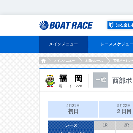
知る楽し
メインメニュー
レーススケジュ
HOME
メインメニュー
本日のレース
西部ボートレ
西部ボ
5月21日
5月22日
初日
２日目
レース
1R
2R