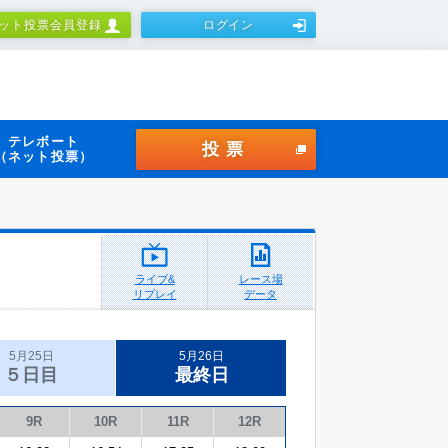
ット投票会員登録
ログイン
テレボート
投票
（ネット投票）
ライブ&
レース場
リプレイ
データ
5月25日
5月26日
５日目
最終日
9R
10R
11R
12R