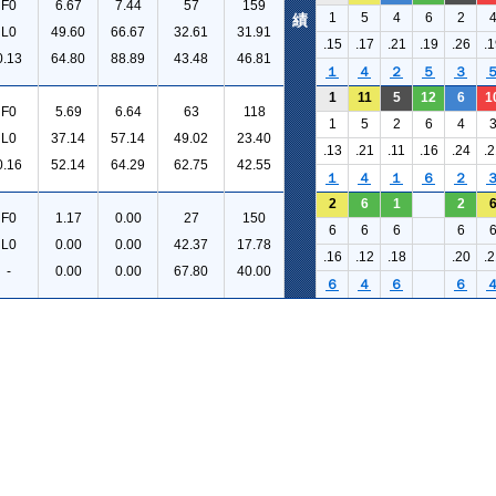
F0
6.67
7.44
57
159
1
5
4
6
2
績
L0
49.60
66.67
32.61
31.91
.15
.17
.21
.19
.26
.1
0.13
64.80
88.89
43.48
46.81
１
４
２
５
３
1
11
5
12
6
1
F0
5.69
6.64
63
118
1
5
2
6
4
L0
37.14
57.14
49.02
23.40
.13
.21
.11
.16
.24
.2
0.16
52.14
64.29
62.75
42.55
１
４
１
６
２
2
6
1
2
F0
1.17
0.00
27
150
6
6
6
6
L0
0.00
0.00
42.37
17.78
.16
.12
.18
.20
.2
-
0.00
0.00
67.80
40.00
６
４
６
６