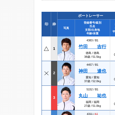
ボートレーサー
登録番号/級別
印
枠
氏名
写真
支部/出身地
平
年齢/体重
4383 /
B1
竹田 吉行
1
徳島 / 徳島
38歳 / 51.5kg
4457 /
B1
神田 達也
2
愛知 / 愛知
37歳 / 52.0kg
5152 /
B1
丸山 祐也
3
福岡 / 福岡
27歳 / 51.0kg
4311 /
A1