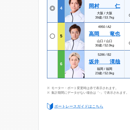
岡村 仁
4
大阪 / 大阪
39歳 / 53.7kg
4950 /
A2
高岡 竜也
5
山口 / 山口
30歳 / 52.0kg
5286 /
B2
坂井 滉哉
6
福岡 / 福岡
23歳 / 52.0kg
モーター・ボート変更時は赤で表示されます。
集計期間にデータがない場合は「-」で表示されます。
ボートレースガイドはこちら