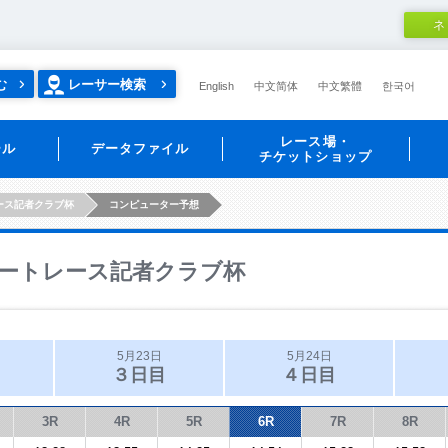
ネ
む
レーサー検索
English
中文简体
中文繁體
한국어
レース場・
ール
データファイル
チケットショップ
ース記者クラブ杯
コンピューター予想
ートレース記者クラブ杯
5月23日
5月24日
３日目
４日目
3R
4R
5R
6R
7R
8R