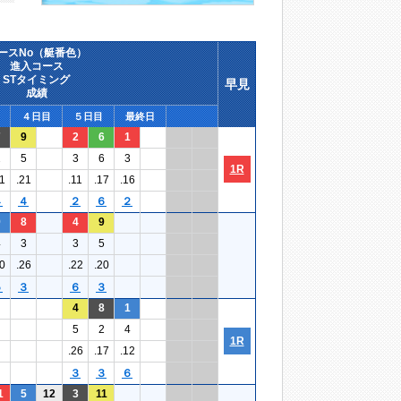
ースNo（艇番色）
進入コース
STタイミング
早見
成績
４日目
５日目
最終日
7
9
2
6
1
2
5
3
6
3
1R
1
.21
.11
.17
.16
４
４
２
６
２
9
8
4
9
4
3
3
5
0
.26
.22
.20
５
３
６
３
4
8
1
5
2
4
1R
.26
.17
.12
３
３
６
1
5
12
3
11