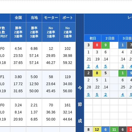
レ
全国
当地
モーター
ボート
F数
勝率
勝率
No
No
L数
2連率
2連率
2連率
2連率
均ST
3連率
3連率
3連率
3連率
初日
２日目
３日目
3
8
9
1
F0
4.54
6.86
12
102
1
3
6
4
L0
23.53
57.14
29.85
38.98
.21
.19
.14
.14
.2
0.18
37.65
57.14
46.27
59.32
２
４
５
３
2
8
5
1
F1
3.80
5.00
58
119
2
5
1
6
L0
17.72
12.50
23.64
34.00
.28
.22
.14
.25
.2
今
0.19
31.65
50.00
45.45
56.00
５
５
２
４
節
F0
3.24
2.21
70
161
L0
8.14
1.37
36.36
32.14
0.19
20.93
6.85
50.00
44.64
成
8
12
6
11
6
1