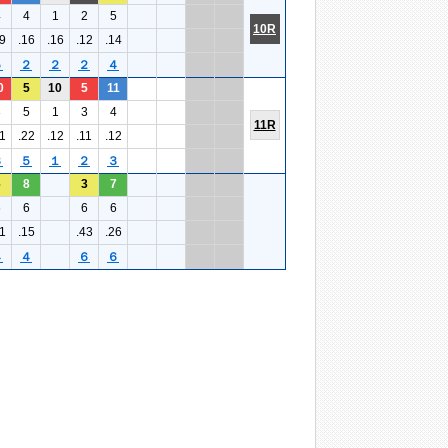
4
4
1
2
5
10R
9
.16
.16
.12
.14
５
２
２
２
４
0
5
10
5
11
3
5
1
3
4
11R
1
.22
.12
.11
.12
３
５
１
２
３
6
8
3
7
6
6
6
6
1
.15
.43
.26
４
４
６
６