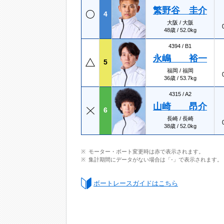
繁野谷 圭介
4
大阪 / 大阪
48歳 / 52.0kg
4394 /
B1
永嶋 裕一
5
福岡 / 福岡
36歳 / 53.7kg
4315 /
A2
山崎 昂介
6
長崎 / 長崎
38歳 / 52.0kg
モーター・ボート変更時は赤で表示されます。
集計期間にデータがない場合は「-」で表示されます。
ボートレースガイドはこちら