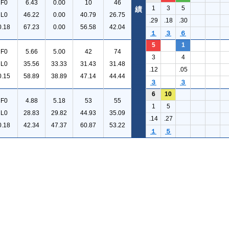
F0
6.43
0.00
10
46
1
3
5
績
L0
46.22
0.00
40.79
26.75
.29
.18
.30
0.18
67.23
0.00
56.58
42.04
１
３
６
5
1
F0
5.66
5.00
42
74
3
4
L0
35.56
33.33
31.43
31.48
.12
.05
0.15
58.89
38.89
47.14
44.44
３
３
6
10
F0
4.88
5.18
53
55
1
5
L0
28.83
29.82
44.93
35.09
.14
.27
0.18
42.34
47.37
60.87
53.22
１
５