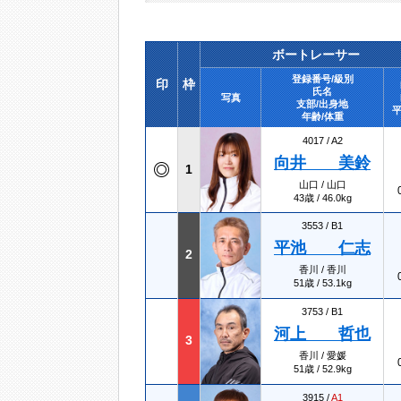
ボートレーサー
登録番号/級別
印
枠
氏名
写真
支部/出身地
平
年齢/体重
4017 /
A2
向井 美鈴
1
山口 / 山口
43歳 / 46.0kg
3553 /
B1
平池 仁志
2
香川 / 香川
51歳 / 53.1kg
3753 /
B1
河上 哲也
3
香川 / 愛媛
51歳 / 52.9kg
3915 /
A1