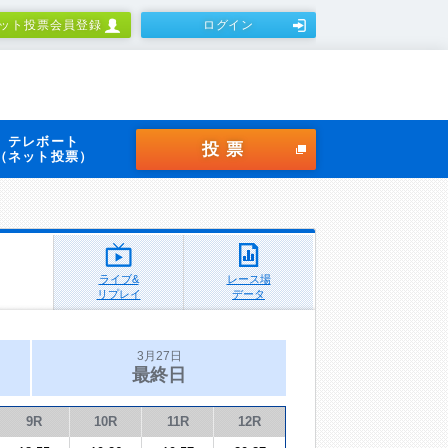
ット投票会員登録
ログイン
テレボート
投票
（ネット投票）
ライブ&
レース場
リプレイ
データ
3月27日
最終日
9R
10R
11R
12R