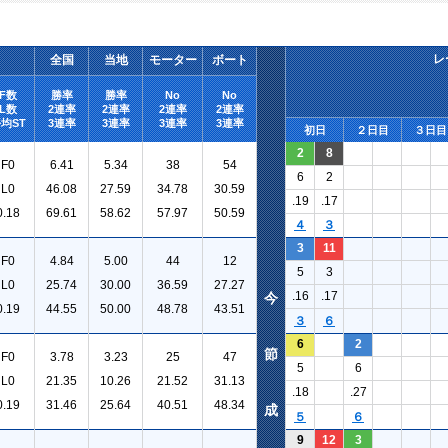
レ
全国
当地
モーター
ボート
F数
勝率
勝率
No
No
L数
2連率
2連率
2連率
2連率
均ST
3連率
3連率
3連率
3連率
初日
２日目
３日目
2
8
F0
6.41
5.34
38
54
6
2
L0
46.08
27.59
34.78
30.59
.19
.17
0.18
69.61
58.62
57.97
50.59
４
３
3
11
F0
4.84
5.00
44
12
5
3
L0
25.74
30.00
36.59
27.27
.16
.17
今
0.19
44.55
50.00
48.78
43.51
３
６
6
2
節
F0
3.78
3.23
25
47
5
6
L0
21.35
10.26
21.52
31.13
.18
.27
0.19
31.46
25.64
40.51
48.34
成
５
６
9
12
3