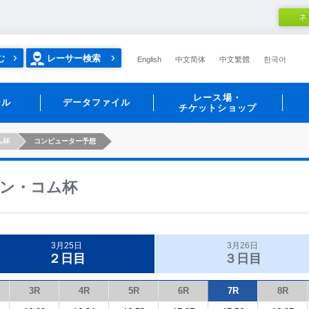
ネ
む
レーサー検索
English
中文简体
中文繁體
한국어
レース場・
ール
データファイル
チケットショップ
ム杯
コンピューター予想
ン・コム杯
3月25日
3月26日
２日目
３日目
3R
4R
5R
6R
7R
8R