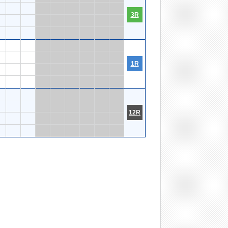
3R
1R
12R