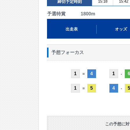
締切予定時刻
15:18
15:42
予選特賞 1800m
出走表
オッズ
予想フォーカス
1
4
1
=
-
1
5
4
=
-
この予想に対