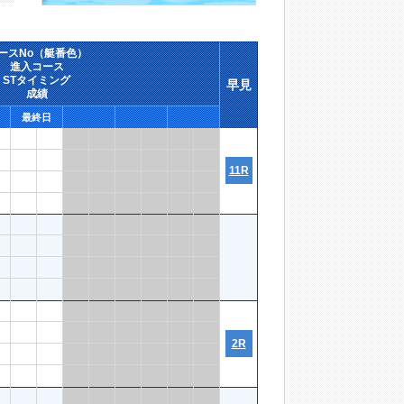
ースNo（艇番色）
進入コース
STタイミング
早見
成績
最終日
11R
2R