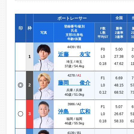
ボートレーサー
全国
登録番号/級別
印
枠
F数
勝率
氏名
写真
L数
2連率
2
支部/出身地
平均ST
3連率
3
年齢/体重
4439 /
B1
F0
5.00
2
近藤 友宝
1
L0
27.38
0
埼玉 / 埼玉
0.18
47.62
1
37歳 / 54.4kg
4278 /
A1
F1
6.69
7
藤岡 俊介
2
L0
48.15
5
兵庫 / 兵庫
0.12
68.52
7
40歳 / 51.0kg
3986 /
A2
F1
5.07
6
沖島 広和
3
L0
26.67
5
福岡 / 福岡
0.18
58.33
6
46歳 / 55.5kg
4139 /
B1