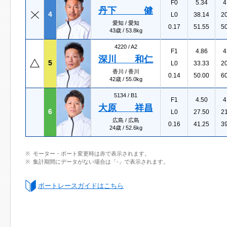
F0
5.34
4
丹下 健
4
L0
38.14
2
愛知 / 愛知
0.17
51.55
5
43歳 / 53.8kg
4220 /
A2
F1
4.86
4
深川 和仁
5
L0
33.33
2
香川 / 香川
0.14
50.00
6
42歳 / 55.0kg
5134 /
B1
F1
4.50
4
大原 祥昌
6
L0
27.50
2
広島 / 広島
0.16
41.25
3
24歳 / 52.6kg
モーター・ボート変更時は赤で表示されます。
集計期間にデータがない場合は「-」で表示されます。
ボートレースガイドはこちら