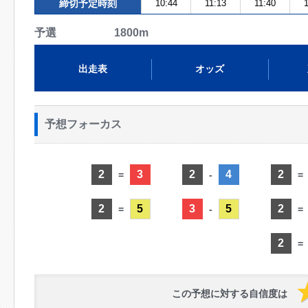
締切予定時刻
10:44
11:13
11:40
1
予選 1800m
出走表
オッズ
予想フォーカス
2
3
2
4
2
=
-
=
2
5
3
5
2
=
-
=
2
=
この予想に対する自信度は