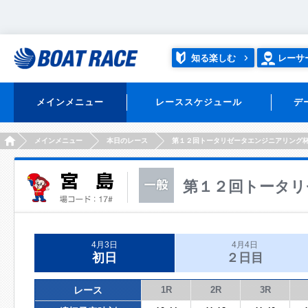
知る楽しむ
レーサ
メインメニュー
レーススケジュール
デ
HOME
メインメニュー
本日のレース
第１２回トータリゼータエンジニアリング
第１２回トータリ
4月3日
4月4日
初日
２日目
レース
1R
2R
3R