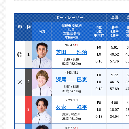
ボートレーサー
全国
登録番号/級別
印
枠
F数
勝率
氏名
写真
L数
2連率
2
支部/出身地
平均ST
3連率
3
年齢/体重
3484 /
A1
F0
5.91
6
芝田 浩治
1
L0
40.52
4
兵庫 / 兵庫
0.16
57.76
6
52歳 / 52.0kg
4843 /
B1
F0
5.72
5
深尾 巴恵
2
L0
46.15
3
静岡 / 群馬
0.18
57.69
4
31歳 / 47.1kg
5023 /
B1
F0
4.08
4
久永 祥平
3
L0
18.07
2
東京 / 神奈川
0.18
34.94
4
28歳 / 51.0kg
4057 /
A1