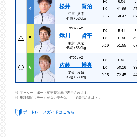
F0
6.06
5
松井 賢治
4
L0
41.86
3
兵庫 / 兵庫
0.16
60.47
6
44歳 / 52.0kg
3902 /
A2
F0
5.41
6
蜷川 哲平
5
L0
31.96
4
東京 / 東京
0.19
51.55
6
46歳 / 53.0kg
4786 /
A2
F0
6.96
5
佐藤 博亮
6
L0
58.16
3
愛知 / 愛知
0.15
72.45
4
35歳 / 53.1kg
モーター・ボート変更時は赤で表示されます。
集計期間にデータがない場合は「-」で表示されます。
ボートレースガイドはこちら