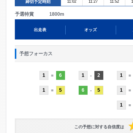
締切予定時刻
11:02
11:27
11:52
1
予選特賞 1800m
出走表
オッズ
予想フォーカス
1
6
1
2
1
=
-
=
1
5
6
5
1
=
-
=
1
=
この予想に対する自信度は