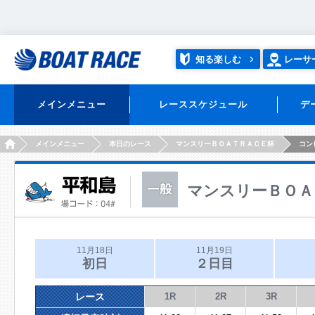
知る楽しむ
レーサ
メインメニュー
レーススケジュール
デ
HOME
メインメニュー
本日のレース
マンスリーＢＯＡＴＲＡＣＥ杯
コン
マンスリーＢＯＡ
11月18日
11月19日
初日
２日目
レース
1R
2R
3R