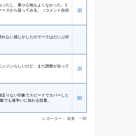
あったし、乗り心地もよくなかった。1
ケースから扱ってみる。（コメント自信
3R
乗れない感じがしたのでペラはだいぶ叩
エンジンらしいけど、まだ調整が合って
7R
物足りない印象でスピードでカバーした
6R
号艇でも連争いに加わる技量。
レポーター： 坂東 一郎