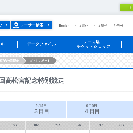
ネ
む
レーサー検索
English
中文简体
中文繁體
한국어
レース場・
ール
データファイル
チケットショップ
宮記念特別競走
ピットレポート
回高松宮記念特別競走
9月5日
9月6日
３日目
４日目
3R
4R
5R
6R
7R
8R