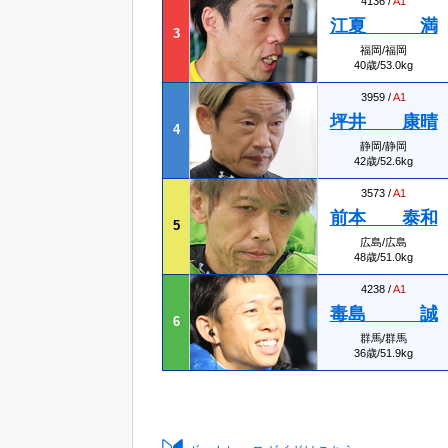
4136 /
A1
江夏 満
3
福岡/福岡
40歳/53.0kg
3959 /
A1
坪井 康晴
4
静岡/静岡
42歳/52.6kg
3573 /
A1
前本 泰和
5
広島/広島
48歳/51.0kg
4238 /
A1
毒島 誠
6
群馬/群馬
36歳/51.9kg