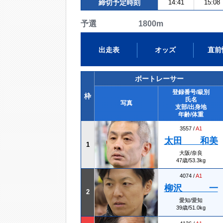
締切予定時刻
14:41
15:08
予選 1800m
出走表
オッズ
直前
ボートレーサー
登録番号/級別
枠
氏名
写真
支部/出身地
年齢/体重
3557 /
A1
太田 和美
1
大阪/奈良
47歳/53.3kg
4074 /
A1
柳沢 一
2
愛知/愛知
39歳/51.0kg