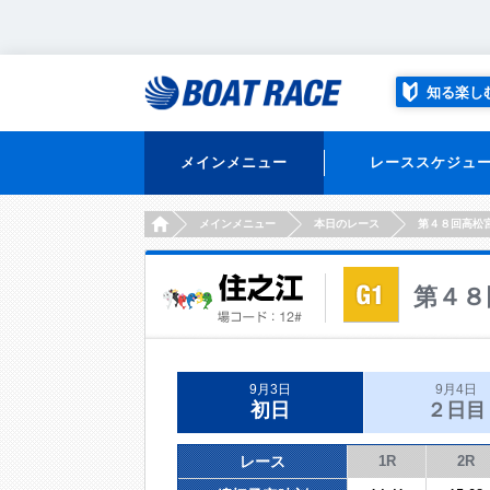
知る楽し
メインメニュー
レーススケジュ
HOME
メインメニュー
本日のレース
第４８回高松
第４８
9月3日
9月4日
初日
２日目
レース
1R
2R