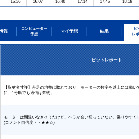
15:36
16:07
16:40
17:14
17:45
18:19
コンピューター
ピ
情報
マイ予想
結果
予想
レ
ピットレポート
【取材者寸評】舟足の均整は取れており、モーターの数字を以上には動い
に、1号艇でも過信は禁物。
モーターは間違いなさそうだけど、ペラが合い切っていない。乗りやすく
(コメント自信度・・★★☆)