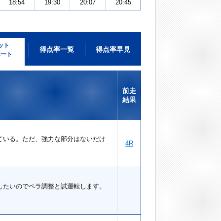
18:54
19:30
20:07
20:45
ット
得点率一覧
得点率早見
ポート
前走
結果
ている。ただ、強力な部分はないだけ
4R
したいのでペラ調整と試運転します。