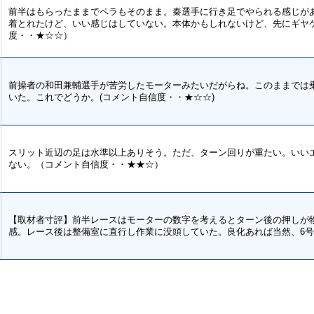
前半はもらったままでペラもそのまま。秦選手に行き足でやられる感じが
着とれたけど、いい感じはしていない。本体かもしれないけど、先にギヤ
度・・★☆☆）
前操者の和田兼輔選手が苦労したモーターみたいだがらね。このままでは
いた。これでどうか。(コメント自信度・・★☆☆)
スリット近辺の足は水準以上ありそう。ただ、ターン回りが重たい。いい
ない。（コメント自信度・・★★☆）
【取材者寸評】前半レースはモーターの数字を考えるとターン後の押しが
感。レース後は整備室に直行し作業に没頭していた。良化あれば当然、6