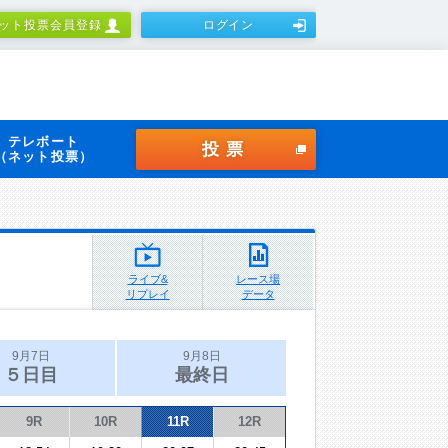
ット投票会員登録
ログイン
テレボート
投票
（ネット投票）
ライブ&
レース場
リプレイ
データ
9月7日
9月8日
５日目
最終日
9R
10R
11R
12R