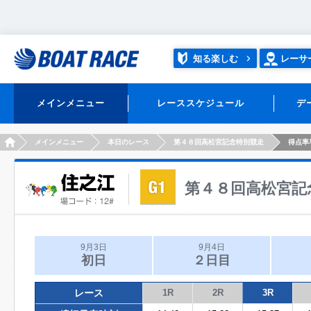
知る楽しむ
レーサ
メインメニュー
レーススケジュール
デ
HOME
メインメニュー
本日のレース
第４８回高松宮記念特別競走
得点率
第４８回高松宮記
9月3日
9月4日
初日
２日目
レース
1R
2R
3R