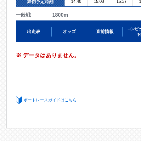
締切予定時刻
14:40
15:08
15:37
1
一般戦 1800m
コンピ
出走表
オッズ
直前情報
予
※ データはありません。
ボートレースガイドはこちら