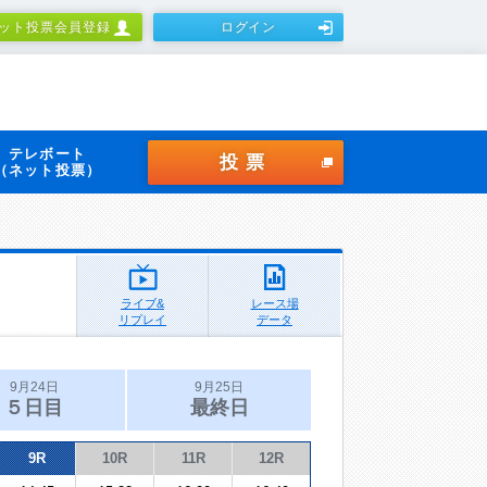
ット投票会員登録
ログイン
テレボート
投票
（ネット投票）
ライブ&
レース場
リプレイ
データ
9月24日
9月25日
５日目
最終日
9R
10R
11R
12R