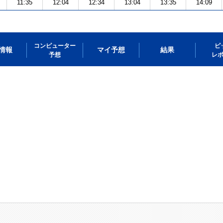
11:35
12:04
12:34
13:04
13:35
14:09
コンピューター
ピ
情報
マイ予想
結果
予想
レ