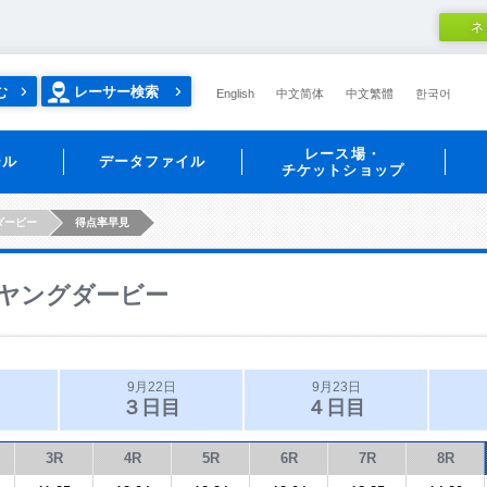
ネ
む
レーサー検索
English
中文简体
中文繁體
한국어
レース場・
ール
データファイル
チケットショップ
ダービー
得点率早見
ヤングダービー
9月22日
9月23日
３日目
４日目
3R
4R
5R
6R
7R
8R