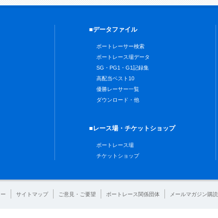
■データファイル
ボートレーサー検索
ボートレース場データ
SG・PG1・G1記録集
高配当ベスト10
優勝レーサー一覧
ダウンロード・他
■レース場・チケットショップ
ボートレース場
チケットショップ
シー
サイトマップ
ご意見・ご要望
ボートレース関係団体
メールマガジン購読