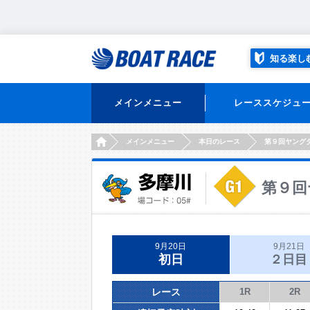
知る楽し
メインメニュー
レーススケジュ
HOME
メインメニュー
本日のレース
第９回ヤング
第９回
9月20日
9月21日
初日
２日目
レース
1R
2R