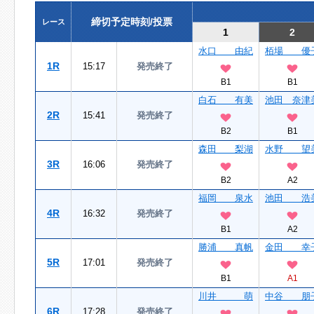
締切予定時刻/投票
レース
1
2
水口 由紀
栢場 優
1R
15:17
発売終了
B1
B1
白石 有美
池田 奈津
2R
15:41
発売終了
B2
B1
森田 梨湖
水野 望
3R
16:06
発売終了
B2
A2
福岡 泉水
池田 浩
4R
16:32
発売終了
B1
A2
勝浦 真帆
金田 幸
5R
17:01
発売終了
B1
A1
川井 萌
中谷 朋
6R
17:28
発売終了