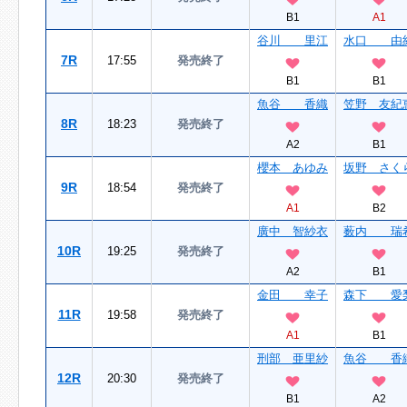
B1
A1
谷川 里江
水口 由
7R
17:55
発売終了
B1
B1
魚谷 香織
笠野 友紀
8R
18:23
発売終了
A2
B1
櫻本 あゆみ
坂野 さく
9R
18:54
発売終了
A1
B2
廣中 智紗衣
薮内 瑞
10R
19:25
発売終了
A2
B1
金田 幸子
森下 愛
11R
19:58
発売終了
A1
B1
刑部 亜里紗
魚谷 香
12R
20:30
発売終了
B1
A2