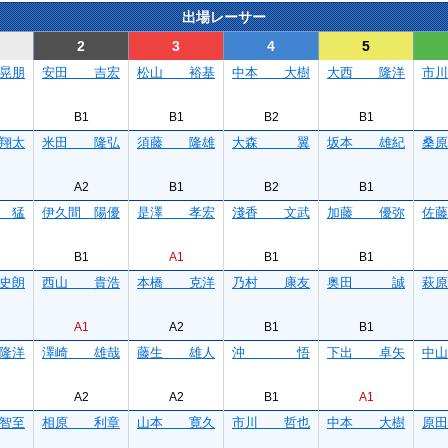
出場レーサー
2
3
4
5
晃朋
安田 吉宏
松山 裕基
中本 大樹
大西 隆洋
市
B1
B1
B2
B1
翔太
米田 隆弘
須藤 隆雄
大森 翼
坂本 雄紀
桑
A2
B1
B2
B1
 猛
伊久間 陽優
是澤 孝宏
淺香 文武
加藤 優弥
佐
B1
A1
B1
B1
史朗
西山 貴浩
本橋 克洋
乃村 康友
奥田 誠
萩
A1
A2
B1
B1
隆洋
澤崎 雄哉
藤生 雄人
沖 悟
下出 卓矢
中
A2
A2
B1
A1
智至
相原 利章
山本 寛久
市川 哲也
中本 大樹
原