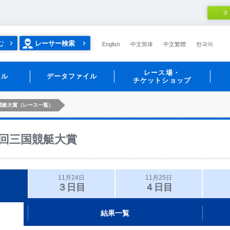
ネ
む
レーサー検索
English
中文简体
中文繁體
한국어
レース場・
ール
データファイル
チケットショップ
競艇大賞（レース一覧）
回三国競艇大賞
11月24日
11月25日
３日目
４日目
結果一覧