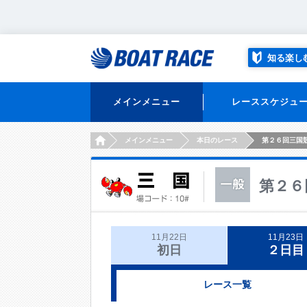
知る楽し
メインメニュー
レーススケジュ
HOME
メインメニュー
本日のレース
第２６回三国
第２６
11月22日
11月23日
初日
２日目
レース一覧