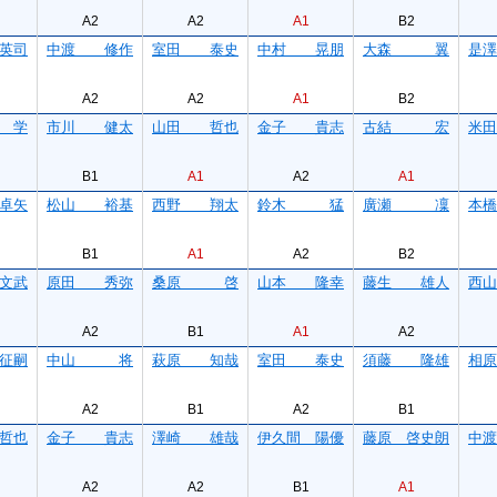
A2
A2
A1
B2
英司
中渡 修作
室田 泰史
中村 晃朋
大森 翼
是
A2
A2
A1
B2
 学
市川 健太
山田 哲也
金子 貴志
古結 宏
米
B1
A1
A2
A1
卓矢
松山 裕基
西野 翔太
鈴木 猛
廣瀬 凜
本
B1
A1
A2
B2
文武
原田 秀弥
桑原 啓
山本 隆幸
藤生 雄人
西
A2
B1
A1
A2
征嗣
中山 将
萩原 知哉
室田 泰史
須藤 隆雄
相
A2
B1
A2
B1
哲也
金子 貴志
澤崎 雄哉
伊久間 陽優
藤原 啓史朗
中
A2
A2
B1
A1