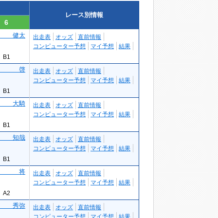
レース別情報
6
川 健太
出走表
オッズ
直前情報
コンピューター予想
マイ予想
結果
B1
原 啓
出走表
オッズ
直前情報
コンピューター予想
マイ予想
結果
B1
藤 大騎
出走表
オッズ
直前情報
コンピューター予想
マイ予想
結果
B1
原 知哉
出走表
オッズ
直前情報
コンピューター予想
マイ予想
結果
B1
山 将
出走表
オッズ
直前情報
コンピューター予想
マイ予想
結果
A2
田 秀弥
出走表
オッズ
直前情報
コンピューター予想
マイ予想
結果