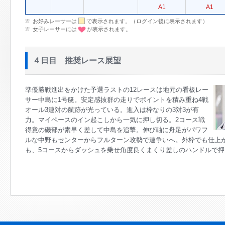
A1
A1
お好みレーサーは
で表示されます。（ログイン後に表示されます）
女子レーサーには
が表示されます。
４日目 推奨レース展望
準優勝戦進出をかけた予選ラストの12レースは地元の看板レー
サー中島に1号艇。安定感抜群の走りでポイントを積み重ね4戦
オール3連対の航跡が光っている。進入は枠なりの3対3が有
力。マイペースのイン起こしから一気に押し切る。2コース戦
得意の磯部が素早く差して中島を追撃。伸び軸に舟足がパワフ
ルな中野もセンターからフルターン攻勢で連争いへ。外枠でも仕上
も、5コースからダッシュを乗せ角度良くまくり差しのハンドルで押