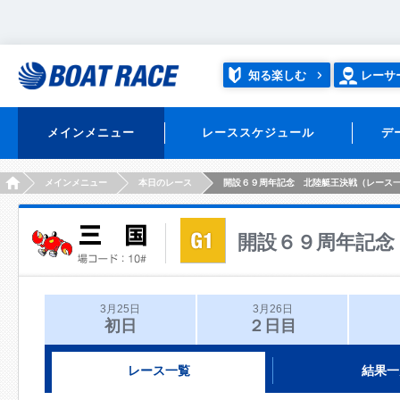
知る楽しむ
レーサ
メインメニュー
レーススケジュール
デ
HOME
メインメニュー
本日のレース
開設６９周年記念 北陸艇王決戦（レース
開設６９周年記念
3月25日
3月26日
初日
２日目
レース一覧
結果一