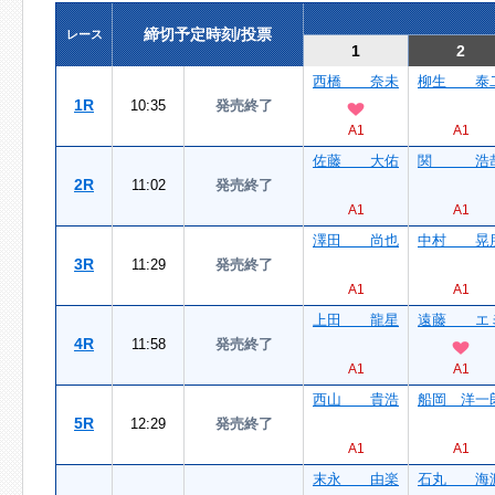
締切予定時刻/投票
レース
1
2
西橋 奈未
柳生 泰
1R
10:35
発売終了
A1
A1
佐藤 大佑
関 浩
2R
11:02
発売終了
A1
A1
澤田 尚也
中村 晃
3R
11:29
発売終了
A1
A1
上田 龍星
遠藤 エ
4R
11:58
発売終了
A1
A1
西山 貴浩
船岡 洋一
5R
12:29
発売終了
A1
A1
末永 由楽
石丸 海