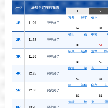
締切予定時刻/投票
レース
1
2
荒井 輝年
橋本 
1R
11:04
発売終了
A2
B1
横田 茂
中村 
2R
11:33
発売終了
B1
A1
篠原 晟弥
重木 輝
3R
11:59
発売終了
B1
A2
内堀 学
市川 
4R
12:25
発売終了
A2
B1
嶋 義信
向所 浩
5R
12:53
発売終了
B1
B1
大場 敏
東 潤
6R
13:20
発売終了