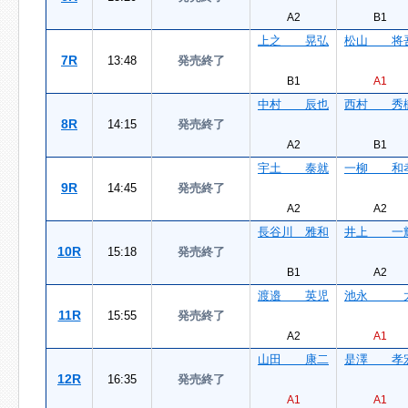
A2
B1
上之 晃弘
松山 将
7R
13:48
発売終了
B1
A1
中村 辰也
西村 秀
8R
14:15
発売終了
A2
B1
宇土 泰就
一柳 和
9R
14:45
発売終了
A2
A2
長谷川 雅和
井上 一
10R
15:18
発売終了
B1
A2
渡邉 英児
池永 
11R
15:55
発売終了
A2
A1
山田 康二
是澤 孝
12R
16:35
発売終了
A1
A1