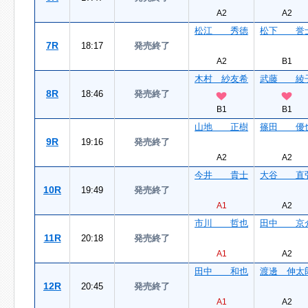
A2
A2
松江 秀徳
松下 誉
7R
18:17
発売終了
A2
B1
木村 紗友希
武藤 綾
8R
18:46
発売終了
B1
B1
山地 正樹
篠田 優
9R
19:16
発売終了
A2
A2
今井 貴士
大谷 直
10R
19:49
発売終了
A1
A2
市川 哲也
田中 京
11R
20:18
発売終了
A1
A2
田中 和也
渡邊 伸太
12R
20:45
発売終了
A1
A2