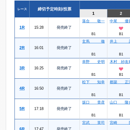
締切予定時刻/投票
レース
1
2
落合 敬一
中尾 優
1R
15:28
発売終了
B1
B1
玄馬 徹
井上 
2R
16:01
発売終了
B1
B1
幸野 史明
木村 紗友
3R
16:25
発売終了
B1
B1
松下 知幸
都築 正
4R
16:50
発売終了
B1
B1
坂口 貴彦
山口 隆
5R
17:18
発売終了
B1
B1
宮武 英司
宮崎 
6R
17:47
発売終了