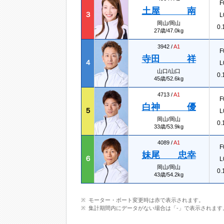
F
土屋 南
３
L
岡山/岡山
0.
27歳/47.0kg
3942 /
A1
F
寺田 祥
４
L
山口/山口
0.
45歳/52.6kg
4713 /
A1
F
白神 優
５
L
岡山/岡山
0.
33歳/53.9kg
4089 /
A1
F
妹尾 忠幸
６
L
岡山/岡山
0.
43歳/54.2kg
モーター・ボート変更時は赤で表示されます。
集計期間内にデータがない場合は「-」で表示されます