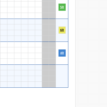
5R
6R
4R