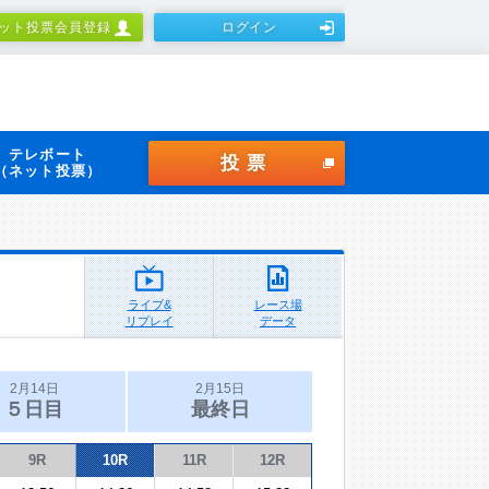
ット投票会員登録
ログイン
テレボート
投票
（ネット投票）
ライブ&
レース場
リプレイ
データ
2月14日
2月15日
５日目
最終日
9R
10R
11R
12R