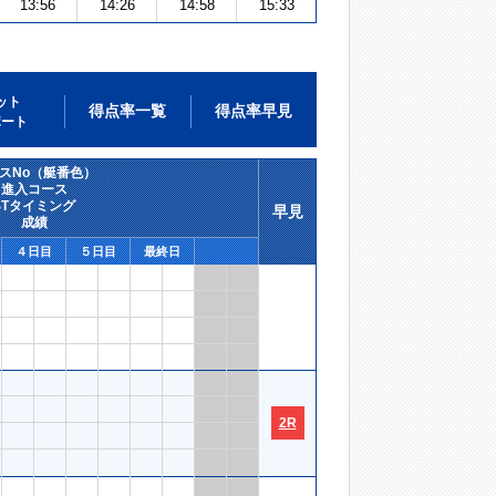
13:56
14:26
14:58
15:33
ット
得点率一覧
得点率早見
ポート
スNo（艇番色）
進入コース
STタイミング
早見
成績
４日目
５日目
最終日
2R