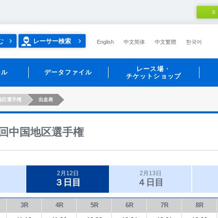
ネ
む
レーサー検索
English
中文简体
中文繁體
한국어
レース場・
ール
データファイル
チケットショップ
地区選手権
出走表
回中国地区選手権
2月12日
2月13日
３日目
４日目
3R
4R
5R
6R
7R
8R