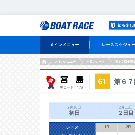
知る楽し
メインメニュー
レーススケジュ
HOME
メインメニュー
本日のレース
第６７回中国
第６７
2月10日
2月11日
初日
２日目
レース
1R
2R