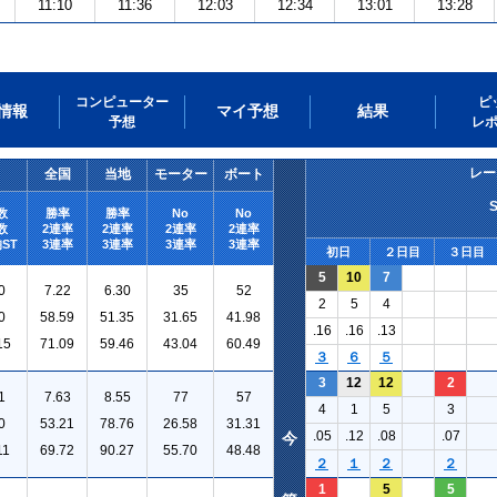
11:10
11:36
12:03
12:34
13:01
13:28
コンピューター
ピ
情報
マイ予想
結果
予想
レ
レー
全国
当地
モーター
ボート
数
勝率
勝率
No
No
数
2連率
2連率
2連率
2連率
ST
3連率
3連率
3連率
3連率
初日
２日目
３日目
5
10
7
0
7.22
6.30
35
52
2
5
4
0
58.59
51.35
31.65
41.98
.16
.16
.13
15
71.09
59.46
43.04
60.49
３
６
５
3
12
12
2
1
7.63
8.55
77
57
4
1
5
3
0
53.21
78.76
26.58
31.31
.05
.12
.08
.07
今
11
69.72
90.27
55.70
48.48
２
１
２
２
1
5
5