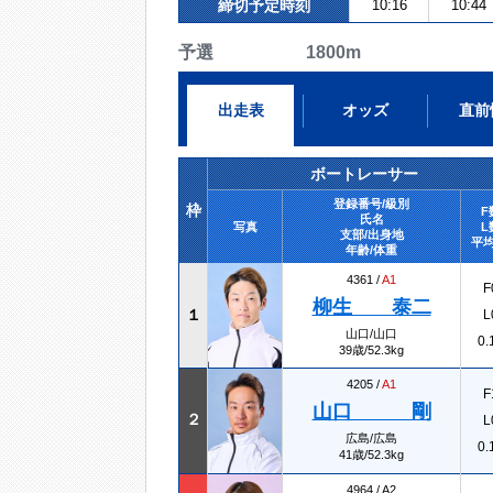
締切予定時刻
10:16
10:44
予選 1800m
出走表
オッズ
直前
ボートレーサー
登録番号/級別
枠
F
氏名
写真
L
支部/出身地
平均
年齢/体重
4361 /
A1
F
柳生 泰二
１
L
山口/山口
0.
39歳/52.3kg
4205 /
A1
F
山口 剛
２
L
広島/広島
0.
41歳/52.3kg
4964 /
A2