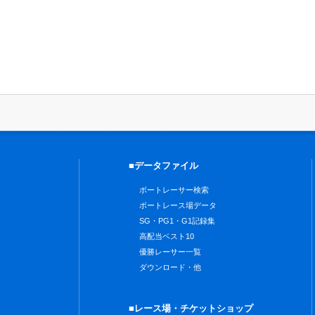
■データファイル
ボートレーサー検索
ボートレース場データ
SG・PG1・G1記録集
高配当ベスト10
優勝レーサー一覧
ダウンロード・他
■レース場・チケットショップ