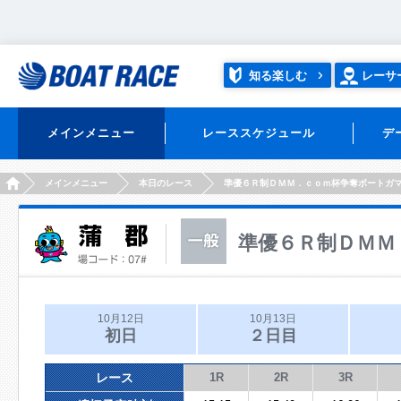
知る楽しむ
レーサ
メインメニュー
レーススケジュール
デ
HOME
メインメニュー
本日のレース
準優６Ｒ制ＤＭＭ．ｃｏｍ杯争奪ボートガ
準優６Ｒ制ＤＭＭ
10月12日
10月13日
初日
２日目
レース
1R
2R
3R