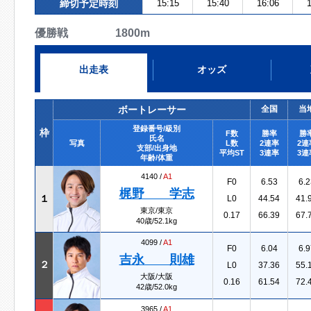
締切予定時刻
15:15
15:40
16:06
1
優勝戦 1800m
出走表
オッズ
ボートレーサー
全国
当
登録番号/級別
枠
F数
勝率
勝
氏名
写真
L数
2連率
2連
支部/出身地
平均ST
3連率
3連
年齢/体重
4140 /
A1
F0
6.53
6.2
梶野 学志
１
L0
44.54
41.
東京/東京
0.17
66.39
67.
40歳/52.1kg
4099 /
A1
F0
6.04
6.9
吉永 則雄
２
L0
37.36
55.
大阪/大阪
0.16
61.54
72.
42歳/52.0kg
3965 /
A1