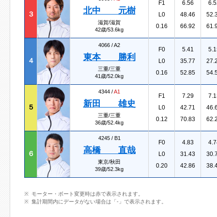
F1
6.56
6.5
北中 元樹
３
L0
48.46
52.
滋賀/滋賀
0.16
66.92
61.
42歳/53.6kg
4066 /
A2
F0
5.41
5.1
東本 勝利
４
L0
35.77
27.
三重/三重
0.16
52.85
54.
41歳/52.0kg
4344 /
A1
F1
7.29
7.1
新田 雄史
５
L0
42.71
46.
三重/三重
0.12
70.83
62.
36歳/52.4kg
4245 /
B1
F0
4.83
4.7
高橋 直哉
６
L0
31.43
30.
東京/秋田
0.20
42.86
38.
39歳/52.3kg
モーター・ボート変更時は赤で表示されます。
集計期間内にデータがない場合は「-」で表示されます。