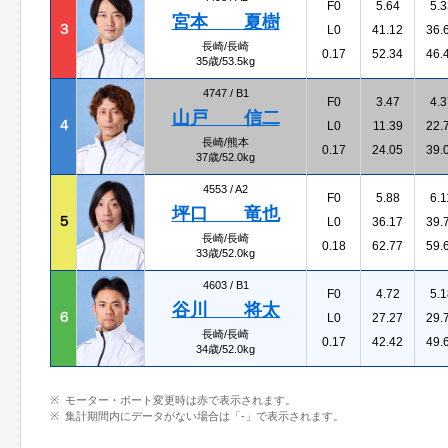
F0
5.64
5.3
宮本 夏樹
３
L0
41.12
36.
長崎/長崎
0.17
52.34
46.
35歳/53.5kg
4747 /
B1
F0
3.47
4.3
山戸 信二
４
L0
11.39
22.
長崎/熊本
0.17
24.05
39.
37歳/52.0kg
4553 /
A2
F0
5.88
6.1
坪口 竜也
５
L0
36.17
39.
長崎/長崎
0.18
62.77
59.
33歳/52.0kg
4603 /
B1
F0
4.72
5.1
谷川 将太
６
L0
27.27
29.
長崎/長崎
0.17
42.42
49.
34歳/52.0kg
モーター・ボート変更時は赤で表示されます。
集計期間内にデータがない場合は「-」で表示されます。