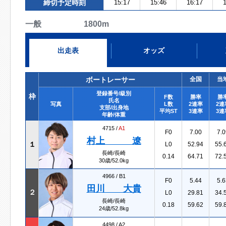
締切予定時刻
15:17
15:46
16:17
1
一般 1800m
出走表
オッズ
ボートレーサー
全国
当
登録番号/級別
枠
F数
勝率
勝
氏名
写真
L数
2連率
2連
支部/出身地
平均ST
3連率
3連
年齢/体重
4715 /
A1
F0
7.00
7.0
村上 遼
１
L0
52.94
55.
長崎/長崎
0.14
64.71
72.
30歳/52.0kg
4966 /
B1
F0
5.44
5.6
田川 大貴
２
L0
29.81
34.
長崎/長崎
0.18
59.62
59.
24歳/52.8kg
4498 /
A2