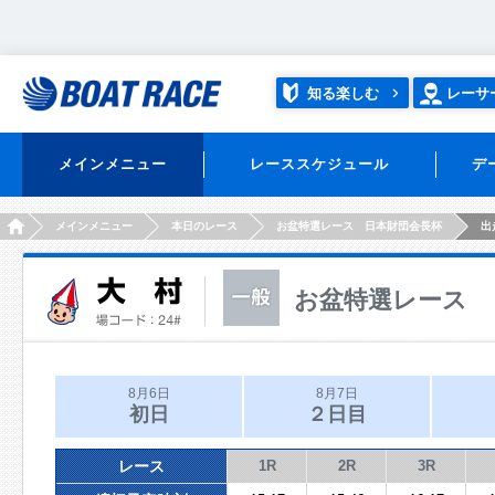
知る楽しむ
レーサ
メインメニュー
レーススケジュール
デ
HOME
メインメニュー
本日のレース
お盆特選レース 日本財団会長杯
出
お盆特選レース 
8月6日
8月7日
初日
２日目
レース
1R
2R
3R