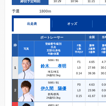
締切予定時刻
10:29
10:56
11:21
予選 1800m
出走表
オッズ
ボートレーサー
全国
当
登録番号/級別
枠
F数
勝率
勝
氏名
写真
L数
2連率
2連
支部/出身地
平均ST
3連率
3連
年齢/体重
5066 /
B1
F1
4.65
4.7
鈴木 孝明
１
L0
27.66
30.
埼玉/埼玉
0.14
39.36
30.
24歳/52.5kg
5065 /
B1
F0
4.63
0.0
伊久間 陽優
２
L0
23.96
0.0
群馬/群馬
0.15
41.67
0.0
24歳/53.3kg
4983 /
A2