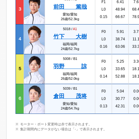
F1
6.41
7.6
前田 篤哉
３
L0
48.94
68.
愛知/愛知
0.15
66.67
78.
26歳/52.3kg
5018 /
A1
F0
5.91
3.7
竹下 大樹
４
L0
38.74
11.
福岡/福岡
0.16
63.06
33.
24歳/52.7kg
5008 /
B1
F0
5.25
3.3
羽野 諒
５
L0
33.65
18.
福岡/福岡
0.14
52.88
18.
26歳/52.0kg
5039 /
B1
F0
5.04
0.0
倉田 茂将
６
L0
30.77
0.0
愛知/愛知
0.13
42.31
0.0
24歳/54.7kg
モーター・ボート変更時は赤で表示されます。
集計期間内にデータがない場合は「-」で表示されます。