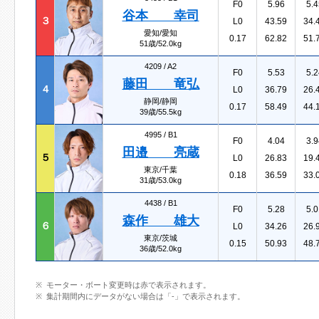
F0
5.96
5.4
谷本 幸司
３
L0
43.59
34.
愛知/愛知
0.17
62.82
51.
51歳/52.0kg
4209 /
A2
F0
5.53
5.2
藤田 竜弘
４
L0
36.79
26.
静岡/静岡
0.17
58.49
44.
39歳/55.5kg
4995 /
B1
F0
4.04
3.9
田邉 亮蔵
５
L0
26.83
19.
東京/千葉
0.18
36.59
33.
31歳/53.0kg
4438 /
B1
F0
5.28
5.0
森作 雄大
６
L0
34.26
26.
東京/茨城
0.15
50.93
48.
36歳/52.0kg
モーター・ボート変更時は赤で表示されます。
集計期間内にデータがない場合は「-」で表示されます。