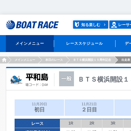
知る楽しむ
レーサ
メインメニュー
レーススケジュール
デ
HOME
メインメニュー
本日のレース
ＢＴＳ横浜開設１５周年記念
出走表
ＢＴＳ横浜開設１
11月20日
11月21日
初日
２日目
レース
1R
2R
3R