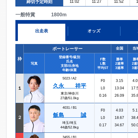
締切予定時刻
11:02
11:27
11:52
1
一般特賞 1800m
出走表
オッズ
ボートレーサー
全国
当
登録番号/級別
枠
F数
勝率
勝
氏名
写真
L数
2連率
2連
支部/出身地
平均ST
3連率
3連
年齢/体重
5023 /
A2
F0
3.15
4.0
久永 祥平
１
L0
13.04
17.
東京/神奈川
0.16
26.09
35.
27歳/51.0kg
4031 /
B1
F0
4.03
5.1
飯島 誠
２
L0
18.67
38.
埼玉/埼玉
0.17
34.67
50.
44歳/52.8kg
3455 /
B1