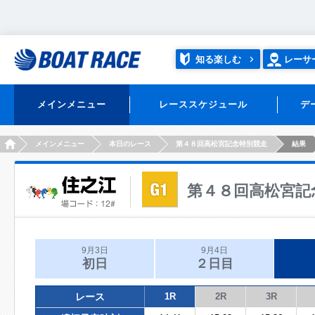
知る楽しむ
レーサ
メインメニュー
レーススケジュール
デ
HOME
メインメニュー
本日のレース
第４８回高松宮記念特別競走
結果
第４８回高松宮記
9月3日
9月4日
初日
２日目
レース
1R
2R
3R