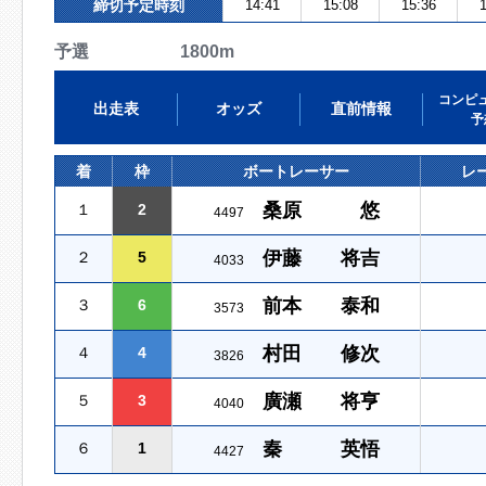
締切予定時刻
14:41
15:08
15:36
1
予選 1800m
コンピ
出走表
オッズ
直前情報
予
着
枠
ボートレーサー
レ
桑原 悠
１
2
4497
伊藤 将吉
２
5
4033
前本 泰和
３
6
3573
村田 修次
４
4
3826
廣瀬 将亨
５
3
4040
秦 英悟
６
1
4427