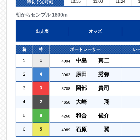
締切予定時刻
10:35
11:00
11:24
朝からセンプル 1800m
出走表
オッズ
着
枠
ボートレーサー
レ
中島 真二
１
1
4094
原田 秀弥
２
4
3963
岡部 貴司
３
3
3708
大崎 翔
４
2
4656
和合 俊介
５
6
4268
石原 翼
６
5
4989