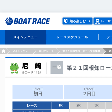
知る楽しむ
レーサ
メインメニュー
レーススケジュール
デ
HOME
メインメニュー
本日のレース
第２１回報知ローズカップ争奪戦
結
第２１回報知ロー
1月21日
1月22日
初日
２日目
レース
1R
2R
3R