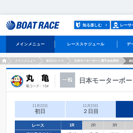
知る楽しむ
レーサ
メインメニュー
レーススケジュール
デ
HOME
メインメニュー
本日のレース
日本モーターボート選手会会長杯
結
日本モーターボー
11月22日
11月23日
初日
２日目
レース
1R
2R
3R