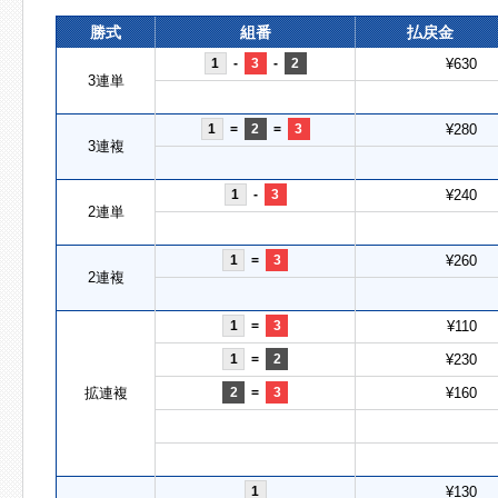
勝式
組番
払戻金
1
-
3
-
2
¥630
3連単
1
=
2
=
3
¥280
3連複
1
-
3
¥240
2連単
1
=
3
¥260
2連複
1
=
3
¥110
1
=
2
¥230
拡連複
2
=
3
¥160
1
¥130