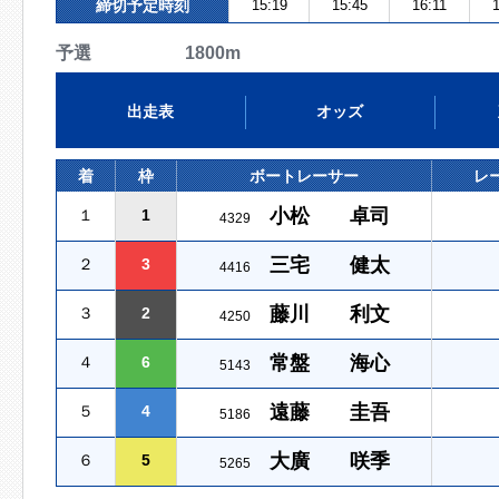
締切予定時刻
15:19
15:45
16:11
1
予選 1800m
出走表
オッズ
着
枠
ボートレーサー
レ
小松 卓司
１
1
4329
三宅 健太
２
3
4416
藤川 利文
３
2
4250
常盤 海心
４
6
5143
遠藤 圭吾
５
4
5186
大廣 咲季
６
5
5265