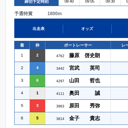
締切予定時刻
08:40
09:05
09:30
0
予選特賞 1800m
出走表
オッズ
着
枠
ボートレーサー
レ
藤原 啓史朗
１
2
4762
宮武 英司
２
4
3442
山田 哲也
３
6
4297
奥田 誠
４
1
4111
原田 秀弥
５
3
3963
金子 貴志
６
5
3814