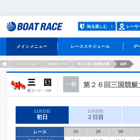
知る楽しむ
レーサ
メインメニュー
レーススケジュール
デ
HOME
メインメニュー
本日のレース
第２６回三国競艇大賞
結果
第２６回三国競艇
11月22日
11月23日
初日
２日目
レース
1R
2R
3R