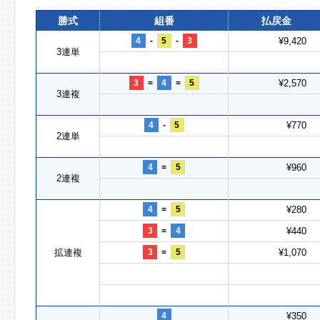
勝式
組番
払戻金
4
-
5
-
3
¥9,420
3連単
3
=
4
=
5
¥2,570
3連複
4
-
5
¥770
2連単
4
=
5
¥960
2連複
4
=
5
¥280
3
=
4
¥440
拡連複
3
=
5
¥1,070
4
¥350