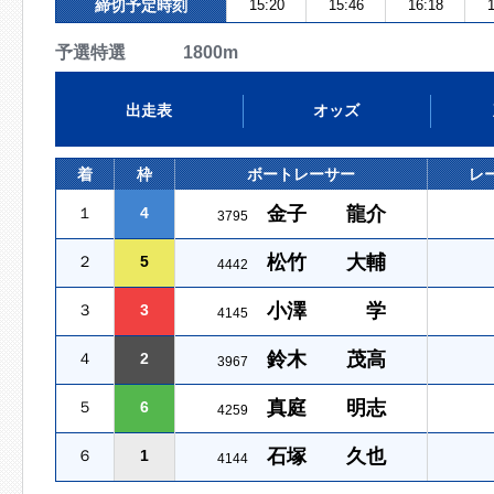
締切予定時刻
15:20
15:46
16:18
1
予選特選 1800m
出走表
オッズ
着
枠
ボートレーサー
レ
金子 龍介
１
4
3795
松竹 大輔
２
5
4442
小澤 学
３
3
4145
鈴木 茂高
４
2
3967
真庭 明志
５
6
4259
石塚 久也
６
1
4144