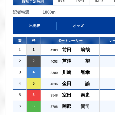
締切予定時刻
08:45
09:11
09:37
1
記者特選 1800m
出走表
オッズ
着
枠
ボートレーサー
レ
前田 篤哉
１
1
4983
芦澤 望
２
2
4053
川崎 智幸
３
4
3300
金田 諭
４
5
4036
室田 泰史
５
3
3548
岡部 貴司
６
6
3708