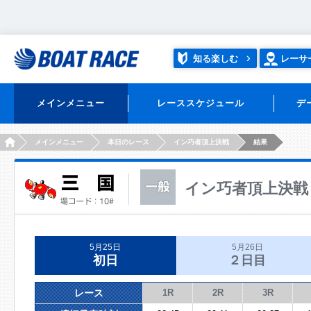
知る楽しむ
レーサ
メインメニュー
レーススケジュール
デ
HOME
メインメニュー
本日のレース
イン巧者頂上決戦
結果
イン巧者頂上決戦
5月25日
5月26日
初日
２日目
レース
1R
2R
3R