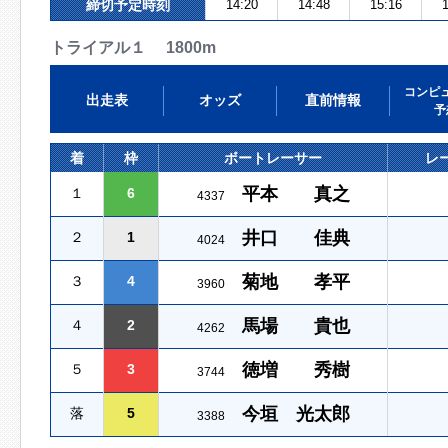
締切予定時刻
14:20
14:48
15:16
1
トライアル１ 1800m
コンピ
出走表
オッズ
直前情報
予
着
枠
ボートレーサー
レ
平本 真之
１
6
4337
井口 佳典
２
1
4024
菊地 孝平
３
4
3960
馬場 貴也
４
2
4262
徳増 秀樹
５
3
3744
今垣 光太郎
落
5
3388