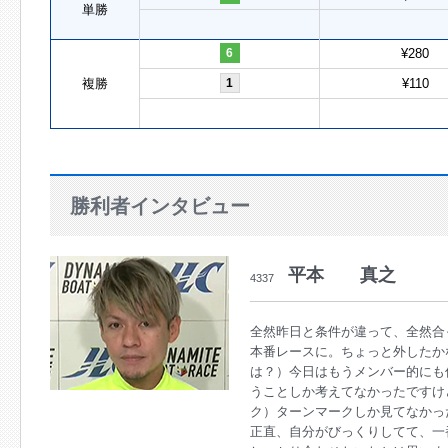
単勝
6
¥280
複勝
1
¥110
勝利者インタビュー
平本 真之
4337
全然昨日と条件が違って、全然合
本番レースに。ちょっと外したか
は？）今日はもうメンバー的にも
うことしか考えてなかったですけ
ク）ターンマークしか見てなかっ
正直、自分がびっくりしてて、一