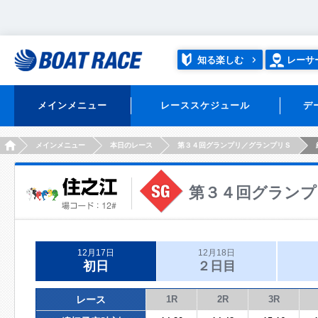
知る楽しむ
レーサ
メインメニュー
レーススケジュール
デ
HOME
メインメニュー
本日のレース
第３４回グランプリ／グランプリＳ
第３４回グランプ
12月17日
12月18日
初日
２日目
レース
1R
2R
3R