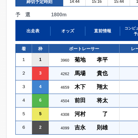
締切予定時刻
14:44
15:16
15:44
1
予 選 1800m
コンピ
出走表
オッズ
直前情報
予
着
枠
ボートレーサー
レ
菊地 孝平
１
1
3960
馬場 貴也
２
3
4262
木下 翔太
３
4
4659
前田 将太
４
6
4504
河村 了
５
5
4308
吉永 則雄
６
2
4099