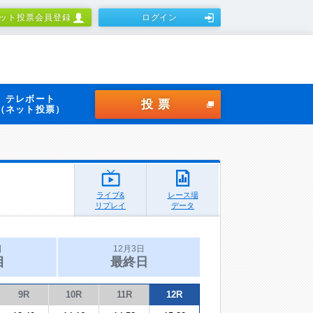
ット投票会員登録
ログイン
テレボート
投票
（ネット投票）
ライブ&
レース場
リプレイ
データ
日
12月3日
目
最終日
9R
10R
11R
12R