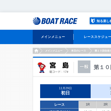
知る楽し
メインメニュー
レーススケジュ
HOME
メインメニュー
本日のレース
第１０回住信
第１０
11月29日
初日
レース
1R
2R