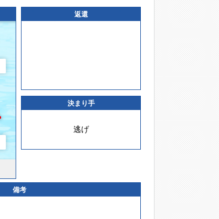
返還
決まり手
逃げ
備考