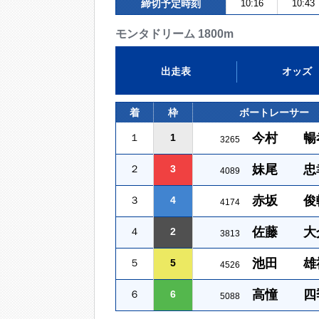
締切予定時刻
10:16
10:43
モンタドリーム 1800m
出走表
オッズ
着
枠
ボートレーサー
今村 暢
１
1
3265
妹尾 忠
２
3
4089
赤坂 俊
３
4
4174
佐藤 大
４
2
3813
池田 雄
５
5
4526
高憧 四
６
6
5088