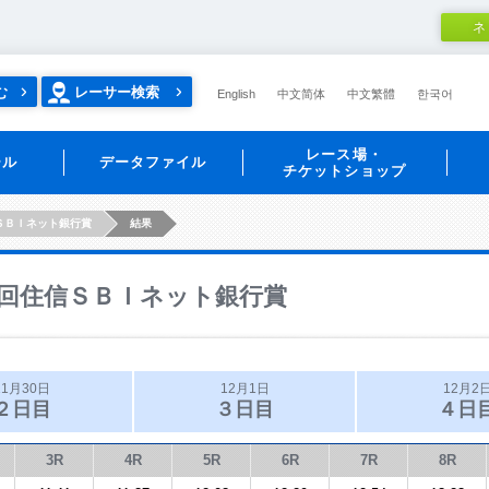
ネ
む
レーサー検索
English
中文简体
中文繁體
한국어
レース場・
ール
データファイル
チケットショップ
ＳＢＩネット銀行賞
結果
回住信ＳＢＩネット銀行賞
11月30日
12月1日
12月2
２日目
３日目
４日
3R
4R
5R
6R
7R
8R