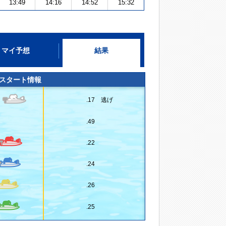
13:49
14:16
14:52
15:32
マイ予想
結果
スタート情報
.17 逃げ
.49
.22
.24
.26
.25