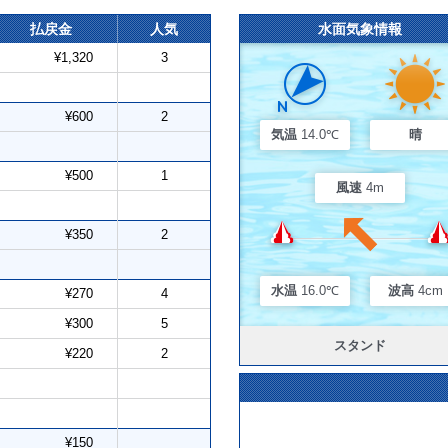
払戻金
人気
水面気象情報
¥1,320
3
¥600
2
気温
14.0℃
晴
¥500
1
風速
4m
¥350
2
水温
16.0℃
波高
4cm
¥270
4
¥300
5
スタンド
¥220
2
¥150