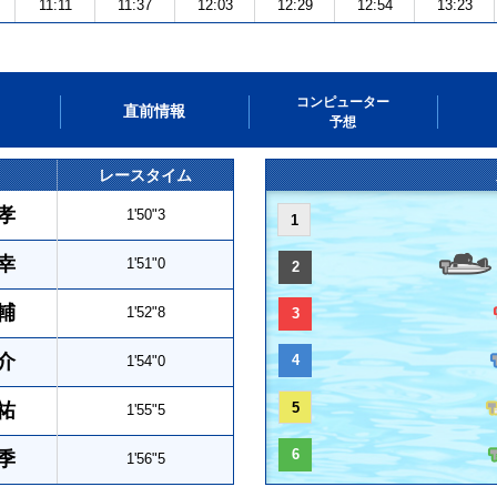
11:11
11:37
12:03
12:29
12:54
13:23
コンピューター
直前情報
予想
レースタイム
孝
1'50"3
1
幸
1'51"0
2
輔
1'52"8
3
介
4
1'54"0
祐
5
1'55"5
6
季
1'56"5