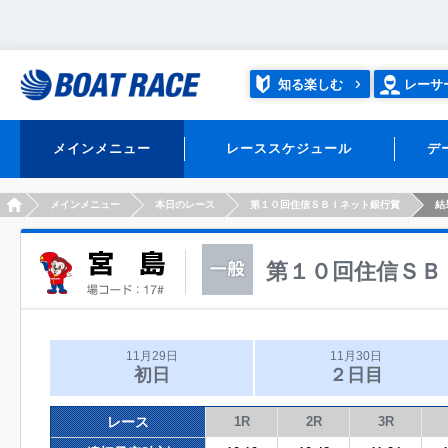
知る楽しむ
レーサ
メインメニュー
レーススケジュール
デ
HOME
メインメニュー
本日のレース
第１０回住信ＳＢＩネット銀行賞
結
第１０回住信ＳＢ
11月29日
11月30日
初日
２日目
レース
1R
2R
3R