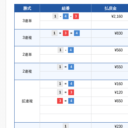
勝式
組番
払戻金
1
-
4
-
3
¥2,160
3連単
1
=
3
=
4
¥830
3連複
1
-
4
¥560
2連単
1
=
4
¥550
2連複
1
=
4
¥160
1
=
3
¥120
拡連複
3
=
4
¥650
1
¥230