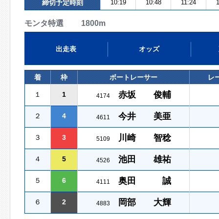
締切予定時刻
10:19
10:48
11:24
モンタ特選 1800m
出走表
オッズ
着
枠
ボートレーサー
レ
赤坂 俊輔
１
1
4174
今井 美亜
２
4
4611
川崎 智稔
３
3
5109
池田 雄祐
４
5
4526
奥田 誠
５
6
4111
岡部 大輝
６
2
4883